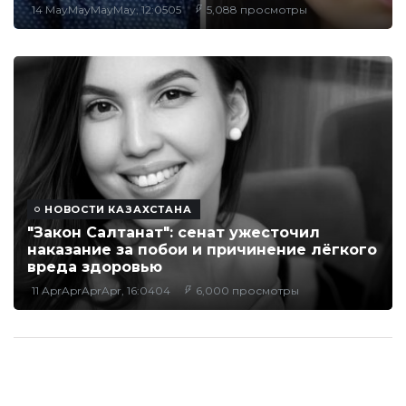
14 MayMayMayMay, 12:0505
5,088 просмотры
НОВОСТИ КАЗАХСТАНА
"Закон Салтанат": сенат ужесточил
наказание за побои и причинение лёгкого
вреда здоровью
11 AprAprAprApr, 16:0404
6,000 просмотры