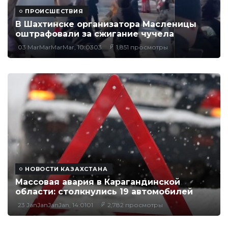
ПРОИСШЕСТВИЯ
В Шахтинске организатора Масленицы
оштрафовали за сжигание чучела
03 MarMarMarMar, 10:0303
1,851 просмотры
НОВОСТИ КАЗАХСТАНА
Массовая авария в Карагандинской
области: столкнулись 19 автомобилей
23 JanJanJanJan, 14:0101
2,782 просмотры