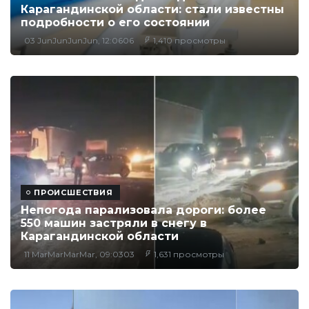
Карагандинской области: стали известны
подробности о его состоянии
03 JunJunJunJun, 12:0606
1,410 просмотры
ПРОИСШЕСТВИЯ
Непогода парализовала дороги: более
550 машин застряли в снегу в
Карагандинской области
11 MarMarMarMar, 09:0303
1,631 просмотры