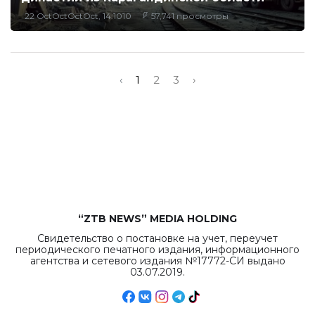
22 OctOctOctOct, 14:1010
57,741 просмотры
‹
1
2
3
›
“ZTB NEWS” MEDIA HOLDING
Свидетельство о постановке на учет, переучет
периодического печатного издания, информационного
агентства и сетевого издания №17772-СИ выдано
03.07.2019.