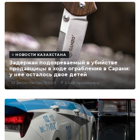
НОВОСТИ КАЗАХСТАНА
Задержан подозреваемый в убийстве
продавщицы в ходе ограбления в Сарани:
у нее осталось двое детей
23 JanJanJanJan, 11:0101
2,448 просмотры