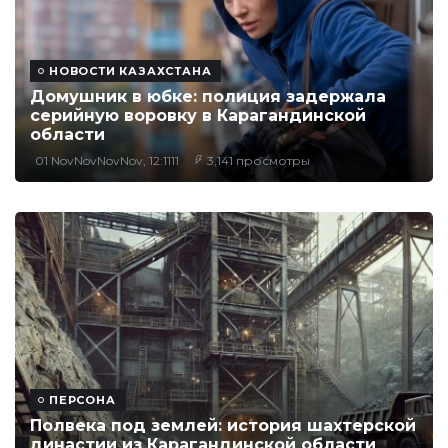
НОВОСТИ КАЗАХСТАНА
Домушник в юбке: полиция задержала
серийную воровку в Карагандинской
области
01 NovNovNovNov, 12:1111
3,141 просмотры
ПЕРСОНА
Полвека под землей: история шахтерской
династии из Карагандинской области