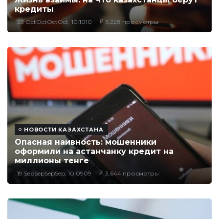
кредиты
23 OctOctOctOct, 10:1010
5,228 просмотры
НОВОСТИ КАЗАХСТАНА
Опасная наивность: мошенники
оформили на астанчанку кредит на
миллионы тенге
19 SepSepSepSep, 10:0909
3,644 просмотры