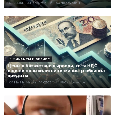
04 JulJulJulJul, 09:0707
1,150 просмотры
ФИНАНСЫ И БИЗНЕС
Цены в Казахстане выросли, хотя НДС
еще не повысили: вице-министр обвинил
кредиты
04 MarMarMarMar, 14:0303
1,980 просмотры