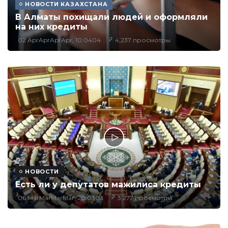
НОВОСТИ КАЗАХСТАНА
В Алматы похищали людей и оформляли
на них кредиты
02 AprAprAprApr, 10:0404
4,237 просмотры
НОВОСТИ
Есть ли у депутатов мажилиса кредиты
06 MarMarMarMar, 20:0303
3,277 просмотры