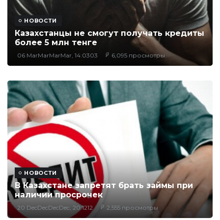
НОВОСТИ
Казахстанцы не смогут получать кредиты
более 5 млн тенге
06 MarMarMarMar, 14:0303
6,095 просмотры
НОВОСТИ
В Казахстане запретят брать займы при
наличии просрочек
20 DecDecDecDec, 20:1212
2,555 просмотры