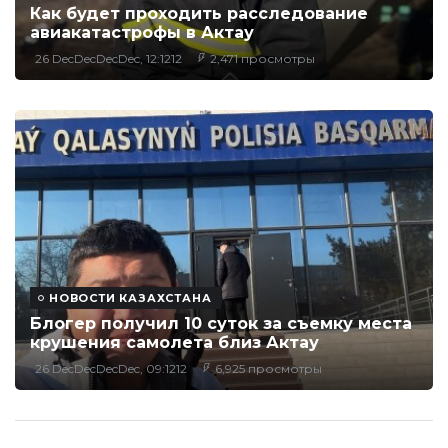
Как будет проходить расследование
авиакатастрофы в Актау
26 DecDecDecDec, 12:1212
2,471 просмотры
НОВОСТИ КАЗАХСТАНА
Блогер получил 10 суток за съемку места
крушения самолета близ Актау
26 DecDecDecDec, 09:1212
6,925 просмотры