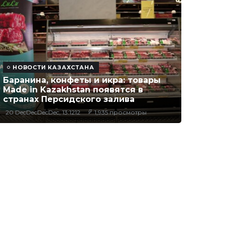
НОВОСТИ КАЗАХСТАНА
Баранина, конфеты и икра: товары
Made in Kazakhstan появятся в
странах Персидского залива
20 DecDecDecDec, 13:1212
1,935 просмотры