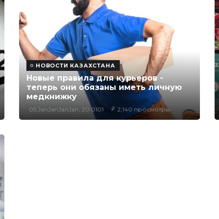
НОВОСТИ КАЗАХСТАНА
Новые правила для курьеров -
теперь они обязаны иметь личную
медкнижку
05 JanJanJanJan, 20:0101
2,140 просмотры