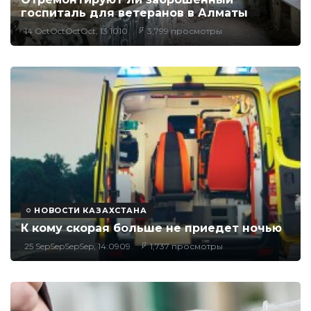
госпиталь для ветеранов в Алматы
14 OctOctOctOct, 13:1010
3,799 просмотры
НОВОСТИ КАЗАХСТАНА
К кому скорая больше не приедет ночью
25 SepSepSepSep, 14:0909
1,737 просмотры