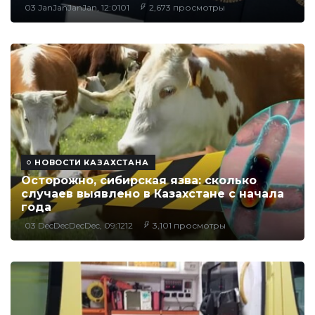
03 JanJanJanJan, 12:0101
2,673 просмотры
НОВОСТИ КАЗАХСТАНА
Осторожно, сибирская язва: сколько
случаев выявлено в Казахстане с начала
года
03 DecDecDecDec, 09:1212
3,101 просмотры