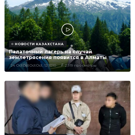
НОВОСТИ КАЗАХСТАНА
Палаточный лагерь на случай
землетрясения появится в Алматы
24 OctOctOctOct, 12:1010
2,919 просмотры