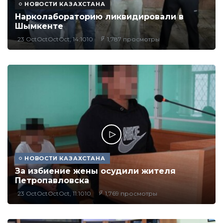
НОВОСТИ КАЗАХСТАНА
Нарколабораторию ликвидировали в
Шымкенте
23 OctOctOctOct, 14:1010
1,787 просмотры
НОВОСТИ КАЗАХСТАНА
За избиение жены осудили жителя
Петропавловска
23 OctOctOctOct, 11:1010
1,769 просмотры