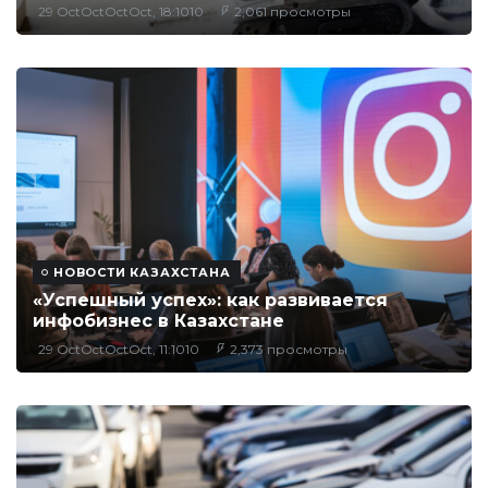
29 OctOctOctOct, 18:1010
2,061 просмотры
НОВОСТИ КАЗАХСТАНА
«Успешный успех»: как развивается
инфобизнес в Казахстане
29 OctOctOctOct, 11:1010
2,373 просмотры