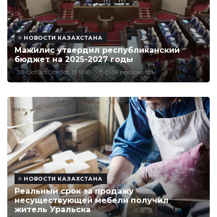
НОВОСТИ КАЗАХСТАНА
Мажилис утвердил республиканский
бюджет на 2025-2027 годы
30 OctOctOctOct, 13:1010
1,938 просмотры
НОВОСТИ КАЗАХСТАНА
Реальный срок за продажу
несуществующей мебели получил
житель Уральска