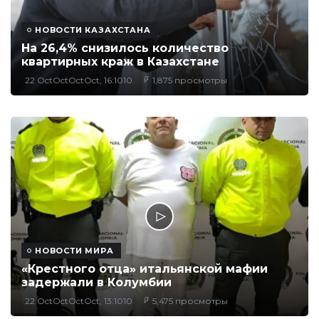
НОВОСТИ КАЗАХСТАНА
На 26,4% снизилось количество
квартирных краж в Казахстане
22 OctOctOctOct, 16:1010
1,875 просмотры
НОВОСТИ МИРА
«Крестного отца» итальянской мафии
задержали в Колумбии
22 OctOctOctOct, 13:1010
5,475 просмотры