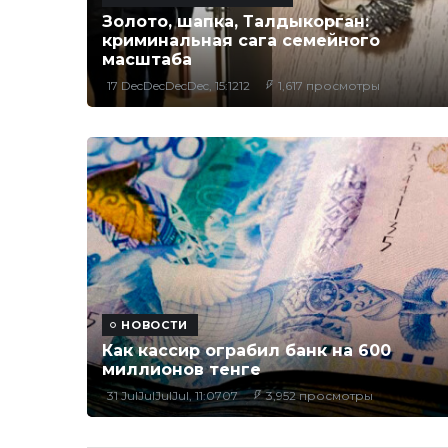
Золото, шапка, Талдыкорган:
криминальная сага семейного
масштаба
17 DecDecDecDec, 15:1212
1,617 просмотры
НОВОСТИ
Как кассир ограбил банк на 600
миллионов тенге
31 JulJulJulJul, 11:0707
3,952 просмотры