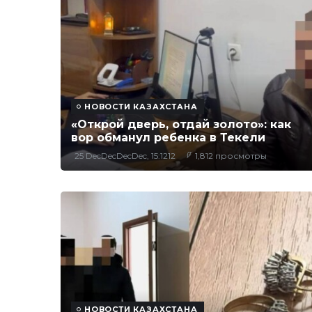
НОВОСТИ КАЗАХСТАНА
«Открой дверь, отдай золото»: как
вор обманул ребенка в Текели
25 DecDecDecDec, 15:1212
1,812 просмотры
НОВОСТИ КАЗАХСТАНА