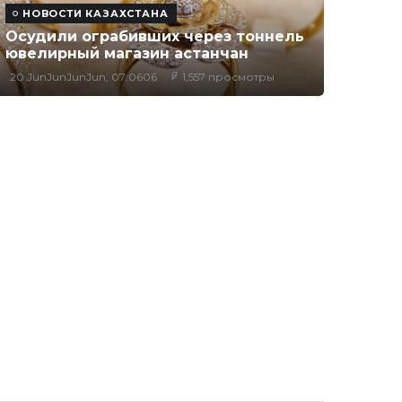
НОВОСТИ КАЗАХСТАНА
Осудили ограбивших через тоннель
ювелирный магазин астанчан
20 JunJunJunJun, 07:0606
1,557 просмотры