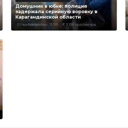
Домушник в юбке: полиция
задержала серийную воровку в
Карагандинской области
01 NovNovNovNov, 12:1111
3,139 просмотры