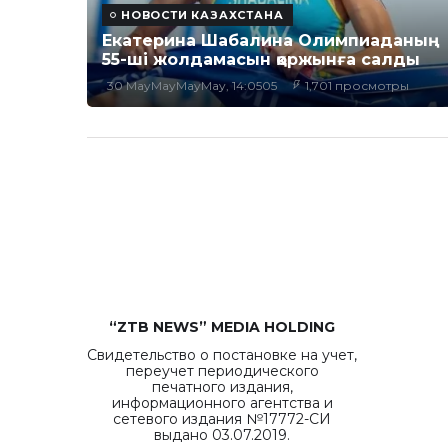
НОВОСТИ КАЗАХСТАНА
Екатерина Шабалина Олимпиаданың
55-ші жолдамасын қоржынға салды
30 MayMayMayMay, 14:0505
1,701 просмотры
“ZTB NEWS” MEDIA HOLDING
Свидетельство о постановке на учет,
переучет периодического
печатного издания,
информационного агентства и
сетевого издания №17772-СИ
выдано 03.07.2019.