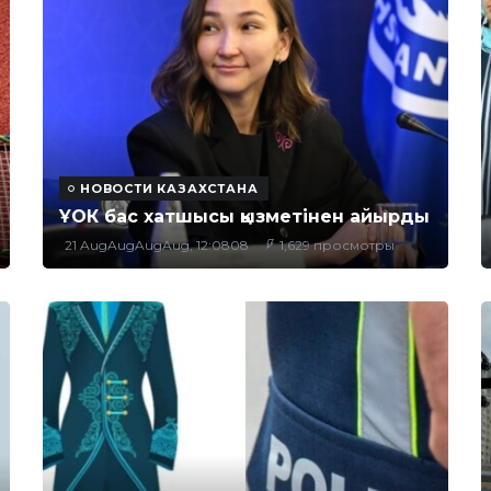
НОВОСТИ КАЗАХСТАНА
ҰОК бас хатшысы қызметінен айырды
21 AugAugAugAug, 12:0808
1,629 просмотры