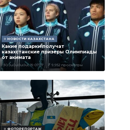
НОВОСТИ КАЗАХСТАНА
Какие подарки получат
казахстанские призеры Олимпиады
от акимата
30 JulJulJulJul, 19:0707
9,952 просмотры
ФОТОРЕПОРТАЖ