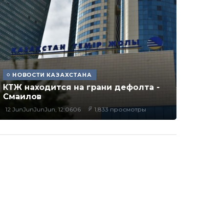
НОВОСТИ КАЗАХСТАНА
КТЖ находится на грани дефолта -
Смаилов
12 JunJunJunJun, 12:0606
1,833 просмотры