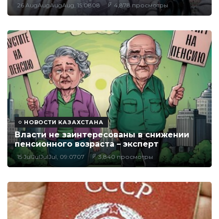
26 AugAugAugAug, 15:0808
4,878 просмотры
НОВОСТИ КАЗАХСТАНА
Власти не заинтересованы в снижении
пенсионного возраста – эксперт
15 JulJulJulJul, 09:0707
3,840 просмотры