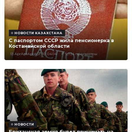
НОВОСТИ КАЗАХСТАНА
С паспортом СССР жила пенсионерка в
Костанайской области
13 AprAprAprApr, 10:0404
9,734 просмотры
НОВОСТИ
Британская армия будет принимать на