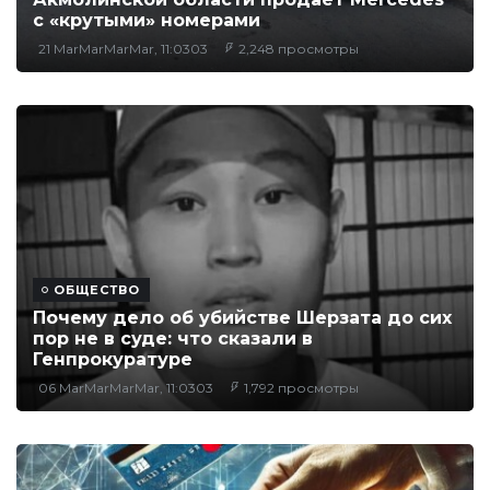
с «крутыми» номерами
21 MarMarMarMar, 11:0303
2,248 просмотры
ОБЩЕСТВО
Почему дело об убийстве Шерзата до сих
пор не в суде: что сказали в
Генпрокуратуре
06 MarMarMarMar, 11:0303
1,792 просмотры