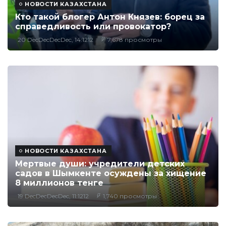
НОВОСТИ КАЗАХСТАНА
Кто такой блогер Антон Князев: борец за
справедливость или провокатор?
20 DecDecDecDec, 14:1212
7,678 просмотры
НОВОСТИ КАЗАХСТАНА
Мертвые души: учредители детских
садов в Шымкенте осуждены за хищение
8 миллионов тенге
19 DecDecDecDec, 11:1212
1,740 просмотры