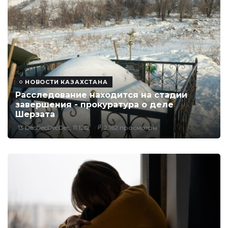
НОВОСТИ КАЗАХСТАНА
Расследование находится на стадии
завершения - прокуратура о деле
Шерзата
13 DecDecDecDec, 11:1212
2,162 просмотры