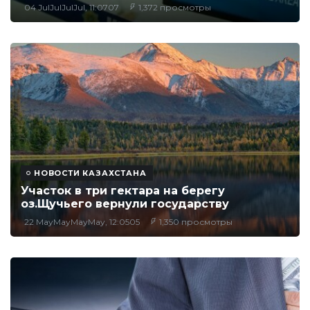
04 JulJulJulJul, 11:0707
1,372 просмотры
НОВОСТИ КАЗАХСТАНА
Участок в три гектара на берегу
оз.Щучьего вернули государству
22 MayMayMayMay, 12:0505
1,350 просмотры