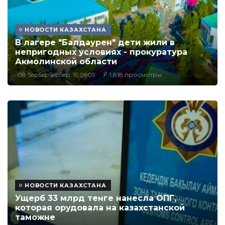
НОВОСТИ КАЗАХСТАНА
В лагере "Балдаурен" дети жили в
непригодных условиях - прокуратура
Акмолинской области
08 SepSepSepSep, 15:0909
1,818 просмотры
НОВОСТИ КАЗАХСТАНА
Ущерб 33 млрд тенге нанесла ОПГ,
которая орудовала на казахстанской
таможне