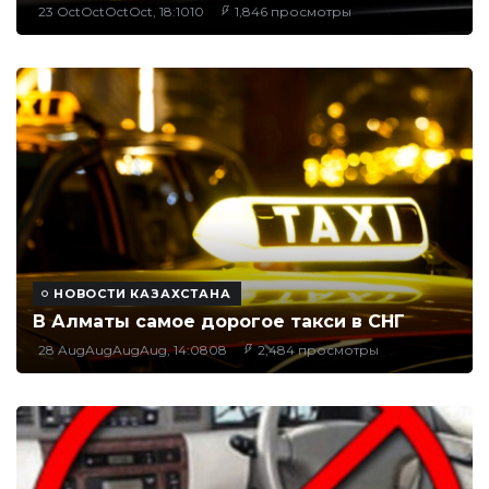
23 OctOctOctOct, 18:1010
1,846 просмотры
НОВОСТИ КАЗАХСТАНА
В Алматы самое дорогое такси в СНГ
28 AugAugAugAug, 14:0808
2,484 просмотры