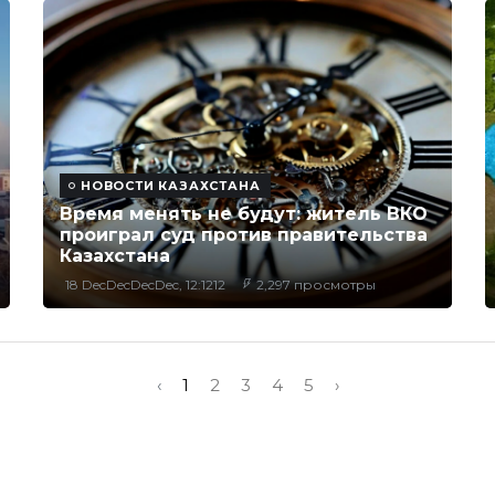
НОВОСТИ КАЗАХСТАНА
Время менять не будут: житель ВКО
проиграл суд против правительства
Казахстана
18 DecDecDecDec, 12:1212
2,297 просмотры
‹
1
2
3
4
5
›