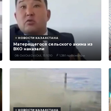
НОВОСТИ КАЗАХСТАНА
Матерящегося сельского акима из
ВКО наказали
08 OctOctOctOct, 15:1010
1,381 просмотры
НОВОСТИ КАЗАХСТАНА