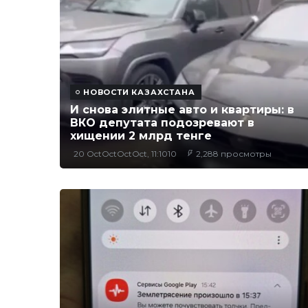
НОВОСТИ КАЗАХСТАНА
И снова элитные авто и квартиры: в
ВКО депутата подозревают в
хищении 2 млрд тенге
20 OctOctOctOct, 11:1010
2,288 просмотры