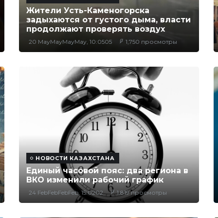
Жители Усть-Каменогорска
задыхаются от густого дыма, власти
продолжают проверять воздух
20 MayMayMayMay, 10:0505
1,750 просмотры
НОВОСТИ КАЗАХСТАНА
Единый часовой пояс: два региона в
ВКО изменили рабочий график
24 FebFebFebFeb, 15:0202
1,819 просмотры