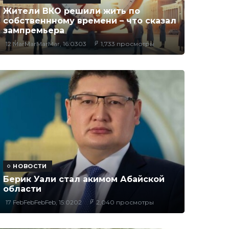
Жители ВКО решили жить по
собственнному времени – что сказал
зампремьера
12 MarMarMarMar, 16:0303
1,733 просмотры
НОВОСТИ
Берик Уали стал акимом Абайской
области
17 FebFebFebFeb, 15:0202
2,040 просмотры