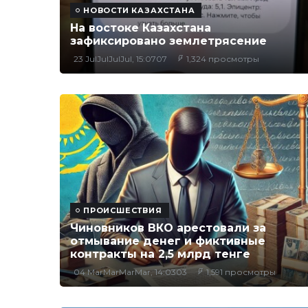
НОВОСТИ КАЗАХСТАНА
На востоке Казахстана
зафиксировано землетрясение
23 JulJulJulJul, 15:0707
1,324 просмотры
ПРОИСШЕСТВИЯ
Чиновников ВКО арестовали за
отмывание денег и фиктивные
контракты на 2,5 млрд тенге
04 MarMarMarMar, 14:0303
1,591 просмотры