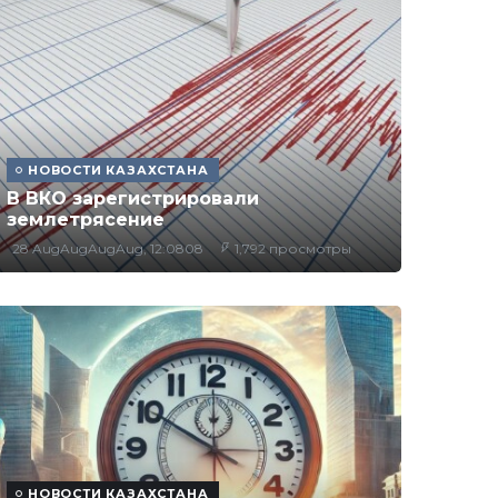
НОВОСТИ КАЗАХСТАНА
В ВКО зарегистрировали
землетрясение
28 AugAugAugAug, 12:0808
1,792 просмотры
НОВОСТИ КАЗАХСТАНА