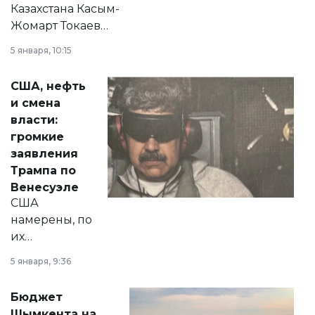
Казахстана Касым-
Жомарт Токаев
прокомментировал
5 января, 10:15
сразу несколько
актуальных тем —
США, нефть
от слухов о
и смена
политических
власти:
реформах до
громкие
вопросов армии,
заявления
экономики и
Трампа по
личного здоровья.
Венесуэле
США
намерены, по
их
утверждению,
5 января, 9:36
принести
свободу
Бюджет
народу
Шымкента на