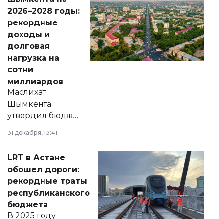
Венесуэлы.
2026–2028 годы:
рекордные
доходы и
долговая
нагрузка на
сотни
миллиардов
Маслихат
Шымкента
утвердил бюджет
города на 2026–
31 декабря, 13:41
2028 годы.
Соответствующий
LRT в Астане
документ
обошел дороги:
появился в базе
рекордные траты
нормативных
республиканского
правовых актов и
бюджета
на сайте маслихат
В 2025 году