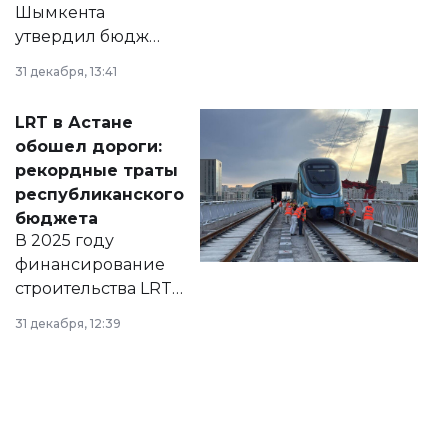
Шымкента
утвердил бюджет
города на 2026–
31 декабря, 13:41
2028 годы.
Соответствующий
LRT в Астане
документ
обошел дороги:
появился в базе
рекордные траты
нормативных
республиканского
правовых актов и
бюджета
на сайте маслихат
В 2025 году
города.
финансирование
строительства LRT
в Астане из
31 декабря, 12:39
республиканского
бюджета достигло
рекордных
объемов.