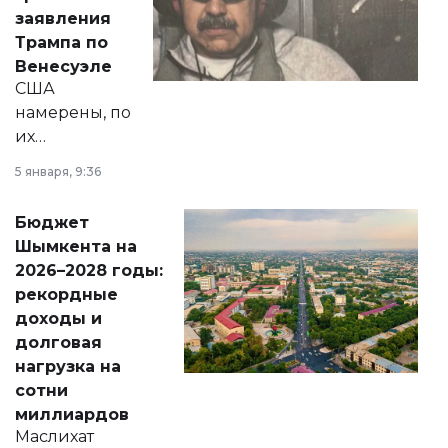
вопросов армии,
заявления
экономики и
Трампа по
личного здоровья.
Венесуэле
США
намерены, по
их
утверждению,
5 января, 9:36
принести
свободу
Бюджет
народу
Шымкента на
Венесуэлы.
2026–2028 годы:
рекордные
доходы и
долговая
нагрузка на
сотни
миллиардов
Маслихат