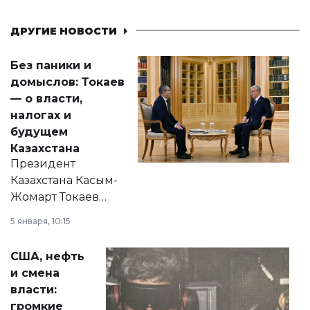
ДРУГИЕ НОВОСТИ
Без паники и
домыслов: Токаев
— о власти,
налогах и
будущем
Казахстана
Президент
Казахстана Касым-
Жомарт Токаев
прокомментировал
5 января, 10:15
сразу несколько
актуальных тем —
США, нефть
от слухов о
и смена
политических
власти:
реформах до
громкие