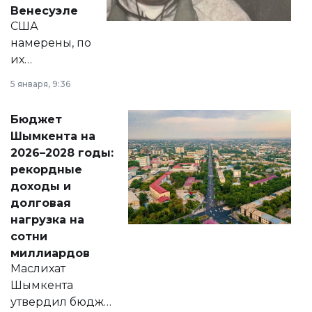
личного здоровья.
Венесуэле
США
намерены, по
их
утверждению,
5 января, 9:36
принести
свободу
Бюджет
народу
Шымкента на
Венесуэлы.
2026–2028 годы:
рекордные
доходы и
долговая
нагрузка на
сотни
миллиардов
Маслихат
Шымкента
утвердил бюджет