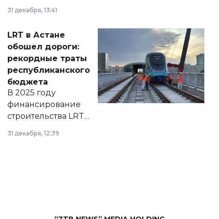
города на 2026–
31 декабря, 13:41
2028 годы.
Соответствующий
LRT в Астане
документ
обошел дороги:
появился в базе
рекордные траты
нормативных
республиканского
правовых актов и
бюджета
на сайте маслихат
В 2025 году
города.
финансирование
строительства LRT
в Астане из
31 декабря, 12:39
республиканского
бюджета достигло
рекордных
объемов.