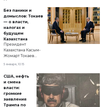
Без паники и
домыслов: Токаев
— о власти,
налогах и
будущем
Казахстана
Президент
Казахстана Касым-
Жомарт Токаев
прокомментировал
5 января, 10:15
сразу несколько
актуальных тем —
США, нефть
от слухов о
и смена
политических
власти:
реформах до
громкие
вопросов армии,
заявления
экономики и
Трампа по