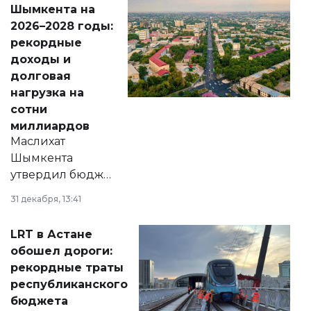
Шымкента на
Венесуэлы.
2026–2028 годы:
рекордные
доходы и
долговая
нагрузка на
сотни
миллиардов
Маслихат
Шымкента
утвердил бюджет
города на 2026–
31 декабря, 13:41
2028 годы.
Соответствующий
LRT в Астане
документ
обошел дороги:
появился в базе
рекордные траты
нормативных
республиканского
правовых актов и
бюджета
на сайте маслихат