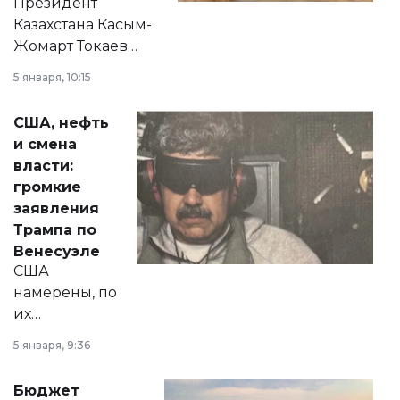
Президент
Казахстана Касым-
Жомарт Токаев
прокомментировал
5 января, 10:15
сразу несколько
актуальных тем —
США, нефть
от слухов о
и смена
политических
власти:
реформах до
громкие
вопросов армии,
заявления
экономики и
Трампа по
личного здоровья.
Венесуэле
США
намерены, по
их
утверждению,
5 января, 9:36
принести
свободу
Бюджет
народу