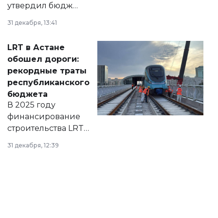
утвердил бюджет
города на 2026–
31 декабря, 13:41
2028 годы.
Соответствующий
LRT в Астане
документ
обошел дороги:
появился в базе
рекордные траты
нормативных
республиканского
правовых актов и
бюджета
на сайте маслихат
В 2025 году
города.
финансирование
строительства LRT
в Астане из
31 декабря, 12:39
республиканского
бюджета достигло
рекордных
объемов.