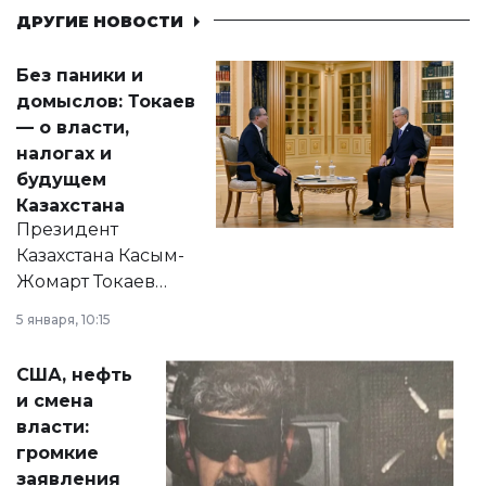
ДРУГИЕ НОВОСТИ
Без паники и
домыслов: Токаев
— о власти,
налогах и
будущем
Казахстана
Президент
Казахстана Касым-
Жомарт Токаев
прокомментировал
5 января, 10:15
сразу несколько
актуальных тем —
США, нефть
от слухов о
и смена
политических
власти:
реформах до
громкие
вопросов армии,
заявления