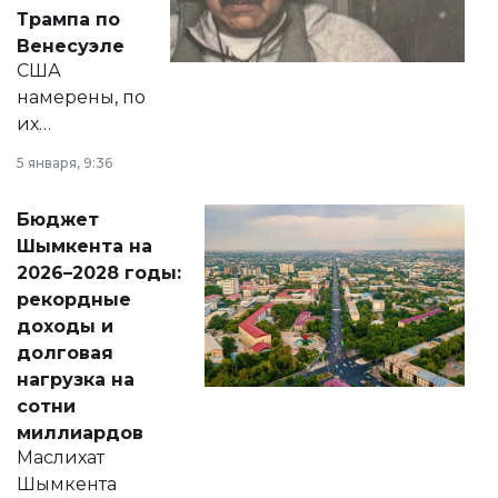
экономики и
Трампа по
личного здоровья.
Венесуэле
США
намерены, по
их
утверждению,
5 января, 9:36
принести
свободу
Бюджет
народу
Шымкента на
Венесуэлы.
2026–2028 годы:
рекордные
доходы и
долговая
нагрузка на
сотни
миллиардов
Маслихат
Шымкента