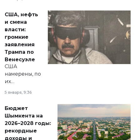
сразу несколько
актуальных тем —
США, нефть
от слухов о
и смена
политических
власти:
реформах до
громкие
вопросов армии,
заявления
экономики и
Трампа по
личного здоровья.
Венесуэле
США
намерены, по
их
утверждению,
5 января, 9:36
принести
свободу
Бюджет
народу
Шымкента на
Венесуэлы.
2026–2028 годы:
рекордные
доходы и