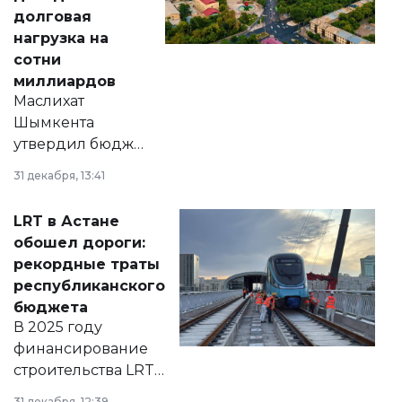
долговая
нагрузка на
сотни
миллиардов
Маслихат
Шымкента
утвердил бюджет
города на 2026–
31 декабря, 13:41
2028 годы.
Соответствующий
LRT в Астане
документ
обошел дороги:
появился в базе
рекордные траты
нормативных
республиканского
правовых актов и
бюджета
на сайте маслихат
В 2025 году
города.
финансирование
строительства LRT
в Астане из
31 декабря, 12:39