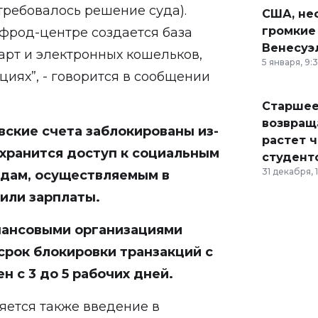
требовалось решение суда).
США, неф
громкие
фрод-центре создается база
Венесуэ
рт и электронных кошельков,
5 января, 9:
иях”, - говорится в сообщении
Старшее
возвраща
овские счета заблокированы из-
растет 
охранится доступ к социальным
студент
31 декабря, 
дам, осуществляемым в
 или зарплаты.
нансовыми организациями
срок блокировки транзакций с
 с 3 до 5 рабочих дней.
яется также введение в