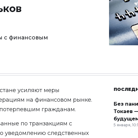
ьков
ы с финансовым
ПОСЛЕД
хстане усиляют меры
ерациям на финансовом рынке.
Без пан
в потерпевшим гражданам.
Токаев —
будущем
ванные по транзакциям с
5 января, 10:
по уведомлению следственных