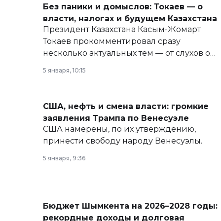
Без паники и домыслов: Токаев — о
власти, налогах и будущем Казахстана
Президент Казахстана Касым-Жомарт
Токаев прокомментировал сразу
несколько актуальных тем — от слухов о
политических реформах до вопросов
5 января, 10:15
армии, экономики и личного здоровья.
США, нефть и смена власти: громкие
заявления Трампа по Венесуэле
США намерены, по их утверждению,
принести свободу народу Венесуэлы.
5 января, 9:36
Бюджет Шымкента на 2026–2028 годы:
рекордные доходы и долговая