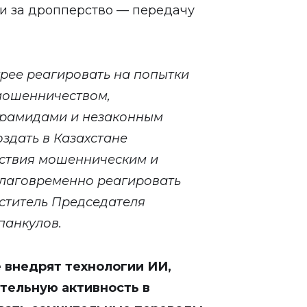
ти за дропперство — передачу
трее реагировать на попытки
 мошенничеством,
ирамидами и незаконным
здать в Казахстане
ствия мошенническим и
лаговременно реагировать
еститель Председателя
панкулов.
 внедрят технологии ИИ,
тельную активность в