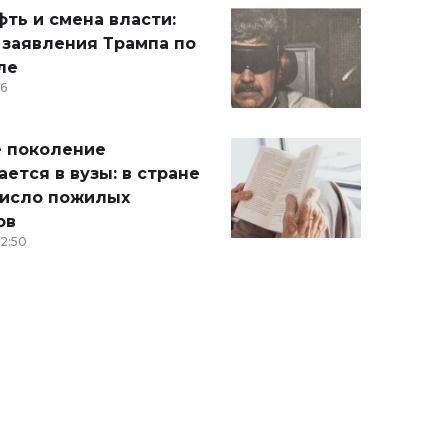
ть и смена власти:
 заявления Трампа по
ле
36
 поколение
ется в вузы: в стране
число пожилых
ов
12:50