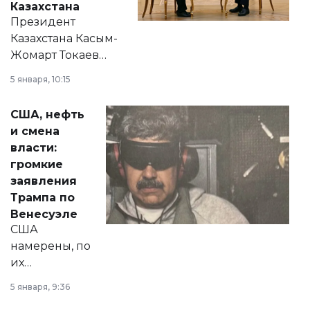
Казахстана
Президент
Казахстана Касым-
Жомарт Токаев
прокомментировал
5 января, 10:15
сразу несколько
актуальных тем —
США, нефть
от слухов о
и смена
политических
власти:
реформах до
громкие
вопросов армии,
заявления
экономики и
Трампа по
личного здоровья.
Венесуэле
США
намерены, по
их
утверждению,
5 января, 9:36
принести