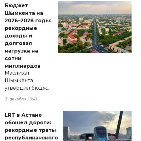
свободу
Бюджет
народу
Шымкента на
Венесуэлы.
2026–2028 годы:
рекордные
доходы и
долговая
нагрузка на
сотни
миллиардов
Маслихат
Шымкента
утвердил бюджет
города на 2026–
31 декабря, 13:41
2028 годы.
Соответствующий
LRT в Астане
документ
обошел дороги:
появился в базе
рекордные траты
нормативных
республиканского
правовых актов и