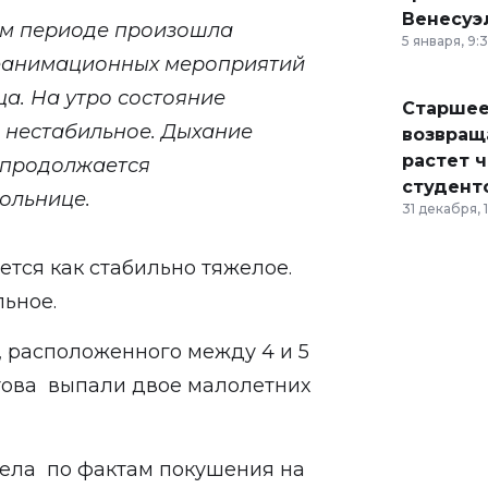
Венесуэ
ом периоде произошла
5 января, 9:
 реанимационных мероприятий
а. На утро состояние
Старшее
, нестабильное. Дыхание
возвраща
растет 
 продолжается
студент
ольнице.
31 декабря, 
тся как стабильно тяжелое.
льное.
, расположенного между 4 и 5
това выпали двое малолетних
ела по фактам покушения на