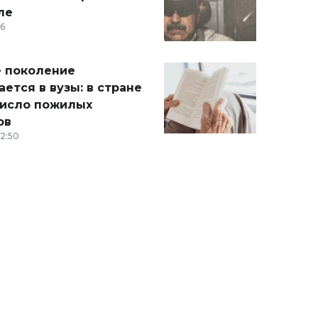
ле
36
 поколение
ется в вузы: в стране
число пожилых
ов
12:50