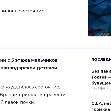
шилось состояние.
ПОСЛЕД
ии с 5 этажа мальчиков
в павлодарской детской
Без пан
Токаев —
будущем
ка ухудшилось состояние,
5 января, 10:
 Врачам пришлось провести
 левой почки.
США, неф
громкие