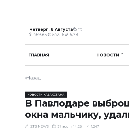
Четверг, 6 Августа
°C
469.85
542.16
5.78
ГЛАВНАЯ
НОВОСТИ
Назад
НОВОСТИ КАЗАХСТАНА
В Павлодаре выбро
окна мальчику, удал
ZTB NEWS
31 июля, 14:28
1,247