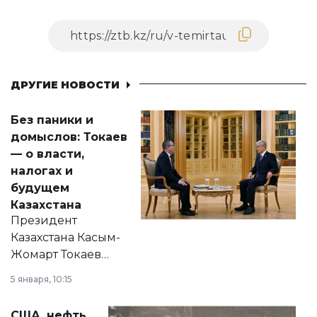
ДРУГИЕ НОВОСТИ
Без паники и
домыслов: Токаев
— о власти,
налогах и
будущем
Казахстана
Президент
Казахстана Касым-
Жомарт Токаев
прокомментировал
5 января, 10:15
сразу несколько
актуальных тем —
США, нефть