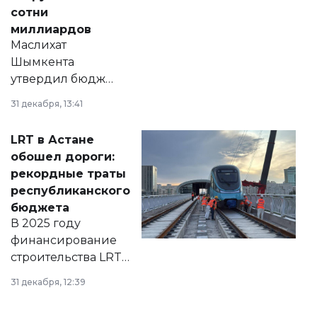
сотни
миллиардов
Маслихат
Шымкента
утвердил бюджет
города на 2026–
31 декабря, 13:41
2028 годы.
Соответствующий
LRT в Астане
документ
обошел дороги:
появился в базе
рекордные траты
нормативных
республиканского
правовых актов и
бюджета
на сайте маслихат
В 2025 году
города.
финансирование
строительства LRT
в Астане из
31 декабря, 12:39
республиканского
бюджета достигло