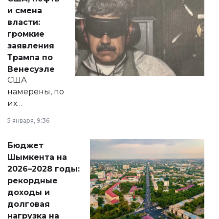
от слухов о
и смена
политических
власти:
реформах до
громкие
вопросов армии,
заявления
экономики и
Трампа по
личного здоровья.
Венесуэле
США
намерены, по
их
утверждению,
5 января, 9:36
принести
свободу
Бюджет
народу
Шымкента на
Венесуэлы.
2026–2028 годы:
рекордные
доходы и
долговая
нагрузка на