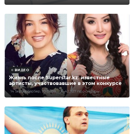
ВИДЕО
Жизнь после Superstar.kz: известные
артисты, участвовавшие в этом конкурсе
14 SepSepSepSep, 10:0909
42,727 просмотры