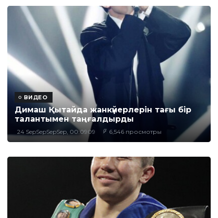
ВИДЕО
Димаш Қытайда жанкүйерлерін тағы бір
талантымен таңғалдырды
24 SepSepSepSep, 00:0909
6,546 просмотры