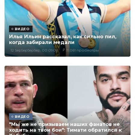
ВИДЕО
Илья Ильин рассказал, как сильно пил,
когда забирали медали
12 SepSepSepSep, 00:0909
11,061 просмотры
ВИДЕО
"Мы же не призываем наших фанатов не
ходить на твои бои": Тимати обратился к