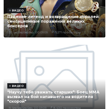
ВИДЕО
Падение легенд и возвращение королей:
сенсационные поражения великих
боксеров
20 SepSepSepSep, 00:0909
11,271 просмотры
ВИДЕО
"Научу тебя уважать старших": Боец ММА
вызвал на бой напавшего на водителя
"скорой"
19 SepSepSepSep, 00:0909
8,430 просмотры