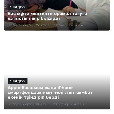
ВИДЕО
Бас мүфти мектепте орамал тағуға
қатысты пікір білдірді
25 SepSepSepSep, 00:0909
8,549 просмотры
ВИДЕО
Apple басшысы жаңа iPhone
смартфондарының неліктен қымбат
екенін түсіндіріп берді
25 SepSepSepSep, 00:0909
8,675 просмотры