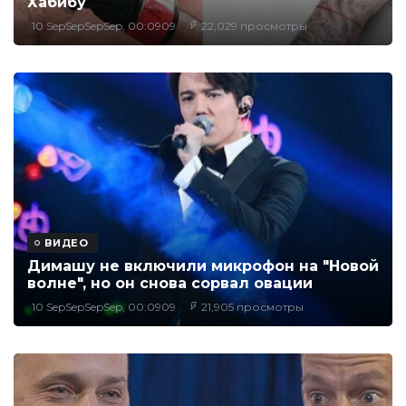
Хабибу
10 SepSepSepSep, 00:0909
22,029 просмотры
ВИДЕО
Димашу не включили микрофон на "Новой
волне", но он снова сорвал овации
10 SepSepSepSep, 00:0909
21,905 просмотры