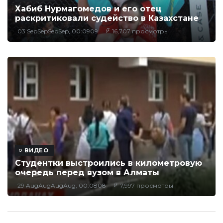
Хабиб Нурмагомедов и его отец
раскритиковали судейство в Казахстане
03 SepSepSepSep, 00:0909
16,707 просмотры
ВИДЕО
Студентки выстроились в километровую
очередь перед вузом в Алматы
29 AugAugAugAug, 00:0808
7,997 просмотры