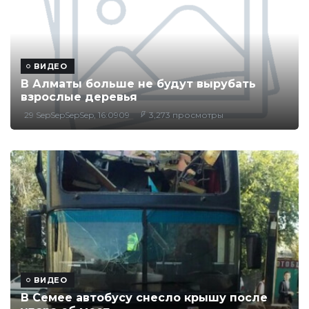
ВИДЕО
В Алматы больше не будут вырубать
взрослые деревья
29 SepSepSepSep, 16:0909
3,273 просмотры
ВИДЕО
В Семее автобусу снесло крышу после