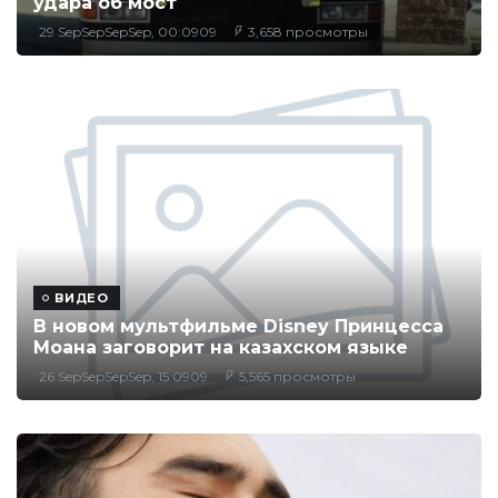
удара об мост
29 SepSepSepSep, 00:0909
3,658 просмотры
ВИДЕО
В новом мультфильме Disney Принцесса
Моана заговорит на казахском языке
26 SepSepSepSep, 15:0909
5,565 просмотры