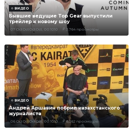
ВИДЕО
Бывшие ведущие Top Gear выпустили
трейлер к новому шоу
07 OctOctOctOct, 00:1010
3,764 просмотры
ВИДЕО
Андрей Аршавин побрил казахстанского
журналиста
06 OctOctOctOct, 00:1010
6,262 просмотры