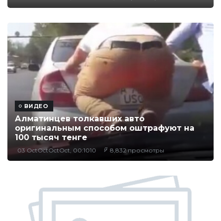
ВИДЕО
Алматинцев толкавших авто
оригинальным способом оштрафуют на
100 тысяч тенге
03 OctOctOctOct, 00:1010
8,832 просмотры