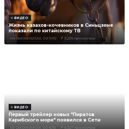
ВИДЕО
Жизнь казахов-кочевников в Синьцзяне
показали по китайскому ТВ
04 OctOctOctOct, 00:1010
5,236 просмотры
ВИДЕО
Первый трейлер новых "Пиратов
Карибского моря" появился в Сети
03 OctOctOctOct, 00:1010
6,327 просмотры