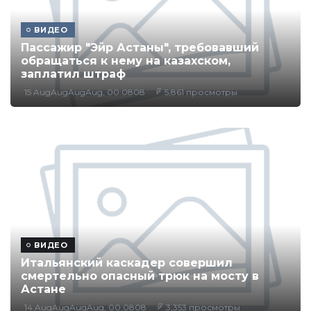
ВИДЕО
Пассажир "Эйр Астаны", требовавший
обращаться к нему на казахском,
заплатил штраф
15 AugAugAugAug, 00:0808
5,861 просмотры
ВИДЕО
Итальянский каскадер совершил
смертельно опасный трюк на мосту в
Астане
14 AugAugAugAug, 00:0808
3,353 просмотры