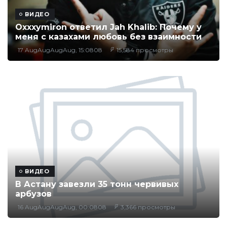
ВИДЕО
Oxxxymiron ответил Jah Khalib: Почему у
меня с казахами любовь без взаимности
17 AugAugAugAug, 15:0808
15,584 просмотры
ВИДЕО
В Астану завезли 35 тонн червивых
арбузов
16 AugAugAugAug, 00:0808
3,366 просмотры