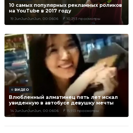
10 самых популярных рекламных роликов
на YouTube в 2017 году
19 JunJunJunJun, 00:0606
10,293 просмотры
ВИДЕО
Влюбленный алматинец пять лет искал
увиденную в автобусе девушку мечты
14 JunJunJunJun, 00:0606
15,913 просмотры