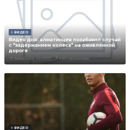
ВИДЕО
Видео дня: алматинцев позабавил случай
с "задержанием колеса" на оживленной
дороге
17 JulJulJulJul, 00:0707
5,621 просмотры
ВИДЕО