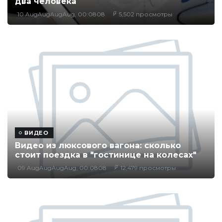
два человека
10 AugAugAugAug, 00:0808
5,502 просмотры
ВИДЕО
Видео из люксового вагона: сколько
стоит поездка в "гостинице на колесах"
09 AugAugAugAug, 00:0808
12,479 просмотры