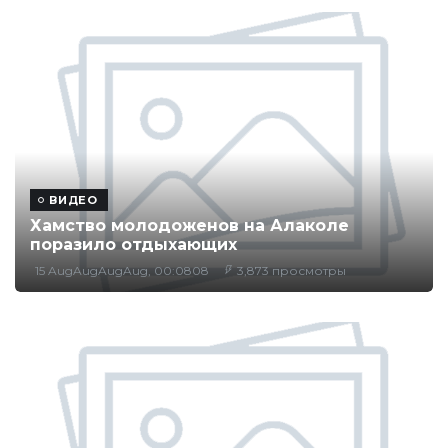
ВИДЕО
Хамство молодоженов на Алаколе
поразило отдыхающих
15 AugAugAugAug, 00:0808
3,873 просмотры