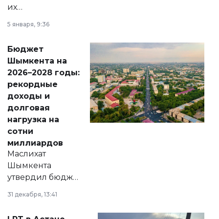
их
утверждению,
5 января, 9:36
принести
свободу
Бюджет
народу
Шымкента на
Венесуэлы.
2026–2028 годы:
рекордные
доходы и
долговая
нагрузка на
сотни
миллиардов
Маслихат
Шымкента
утвердил бюджет
города на 2026–
31 декабря, 13:41
2028 годы.
Соответствующий