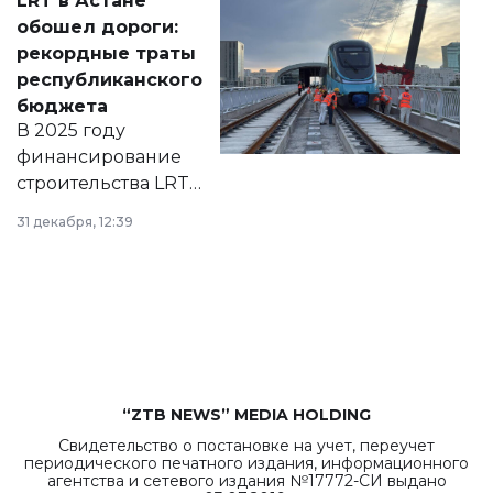
LRT в Астане
документ
обошел дороги:
появился в базе
рекордные траты
нормативных
республиканского
правовых актов и
бюджета
на сайте маслихат
В 2025 году
города.
финансирование
строительства LRT
в Астане из
31 декабря, 12:39
республиканского
бюджета достигло
рекордных
объемов.
“ZTB NEWS” MEDIA HOLDING
Свидетельство о постановке на учет, переучет
периодического печатного издания, информационного
агентства и сетевого издания №17772-СИ выдано