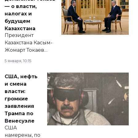
— о власти,
налогах и
будущем
Казахстана
Президент
Казахстана Касым-
Жомарт Токаев
прокомментировал
5 января, 10:15
сразу несколько
актуальных тем —
США, нефть
от слухов о
и смена
политических
власти:
реформах до
громкие
вопросов армии,
заявления
экономики и
Трампа по
личного здоровья.
Венесуэле
США
намерены, по