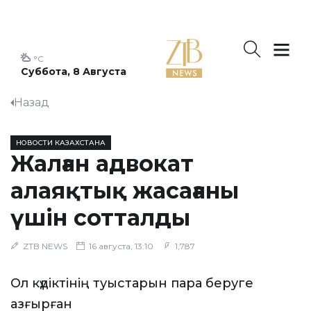
°C
Суббота, 8 Августа
Назад
НОВОСТИ КАЗАХСТАНА
Жалған адвокат
алаяқтық жасағаны
үшін сотталды
ZTB NEWS
16 августа, 13:10
1,787
Ол күдіктінің туыстарын пара беруге
азғырған