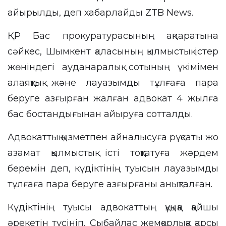
айырылды, деп хабарлайды
ZTB News
.
ҚР Бас прокуратурасының
ақпаратына
сәйкес, Шымкент қаласының қылмыстық істер
жөніндегі ауданаралық сотының үкімімен
алаяқтық және лауазымды тұлғаға пара
беруге азғырған жалған адвокат 4 жылға
бас бостандығынан айыруға сотталды.
Адвокаттық қызметпен айналысуға рұқсаты жоқ
азамат қылмыстық істі тоқтатуға жәрдем
беремін деп, күдіктінің туысын лауазымды
тұлғаға пара беруге азғырғаны анықталған.
Күдіктінің туысы адвокаттың құқыққа қайшы
әрекетін түсініп, Сыбайлас жемқорлыққа қарсы