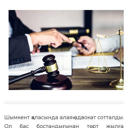
Шымкент қаласында алаяқ адвокат сотталды.
Ол бас бостандығынан төрт жылға