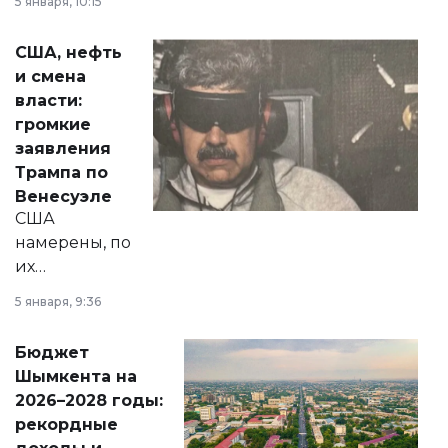
5 января, 10:15
сразу несколько
актуальных тем —
США, нефть
от слухов о
и смена
политических
власти:
реформах до
громкие
вопросов армии,
заявления
экономики и
Трампа по
личного здоровья.
Венесуэле
США
намерены, по
их
утверждению,
5 января, 9:36
принести
свободу
Бюджет
народу
Шымкента на
Венесуэлы.
2026–2028 годы:
рекордные