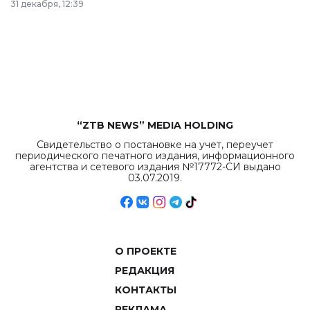
31 декабря, 12:39
республиканского
бюджета достигло
рекордных
объемов.
“ZTB NEWS” MEDIA HOLDING
Свидетельство о постановке на учет, переучет
периодического печатного издания, информационного
агентства и сетевого издания №17772-СИ выдано
03.07.2019.
О ПРОЕКТЕ
РЕДАКЦИЯ
КОНТАКТЫ
РЕКЛАМА