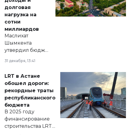
доходы и
долговая
нагрузка на
сотни
миллиардов
Маслихат
Шымкента
утвердил бюджет
города на 2026–
31 декабря, 13:41
2028 годы.
Соответствующий
LRT в Астане
документ
обошел дороги:
появился в базе
рекордные траты
нормативных
республиканского
правовых актов и
бюджета
на сайте маслихат
В 2025 году
города.
финансирование
строительства LRT
в Астане из