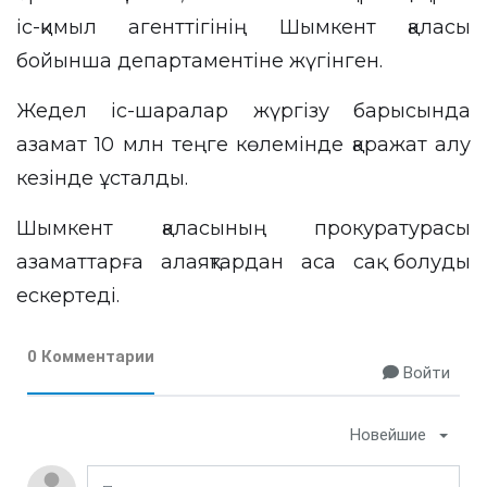
іс-қимыл агенттігінің Шымкент қаласы
бойынша департаментіне жүгінген.
Жедел іс-шаралар жүргізу барысында
азамат 10 млн теңге көлемінде қаражат алу
кезінде ұсталды.
Шымкент қаласының прокуратурасы
азаматтарға алаяқтардан аса сақ болуды
ескертеді.
0 Комментарии
Войти
Новейшие