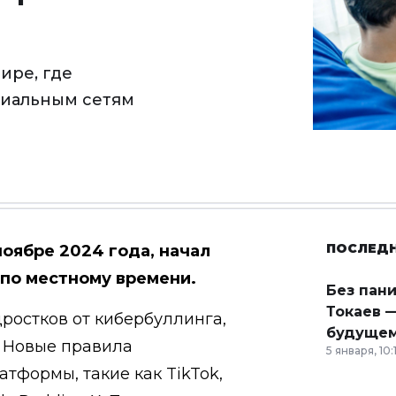
ире, где
циальным сетям
ПОСЛЕД
оябре 2024 года, начал
 по местному времени.
Без пан
Токаев —
ростков от кибербуллинга,
будущем
. Новые правила
5 января, 10:
тформы, такие как TikTok,