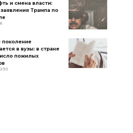
ть и смена власти:
 заявления Трампа по
ле
36
 поколение
ется в вузы: в стране
число пожилых
ов
12:50