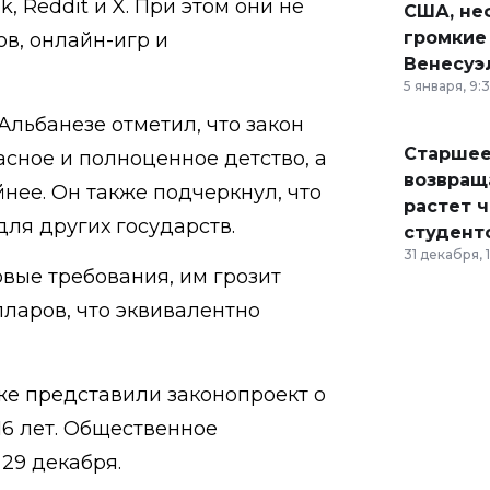
k, Reddit и X. При этом они не
США, неф
громкие
в, онлайн-игр и
Венесуэ
5 января, 9:
льбанезе отметил, что закон
Старшее
сное и полноценное детство, а
возвраща
нее. Он также подчеркнул, что
растет 
ля других государств.
студент
31 декабря, 
вые требования, им грозит
лларов, что эквивалентно
же представили законопроект о
16 лет. Общественное
29 декабря.