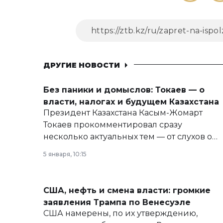
ДРУГИЕ НОВОСТИ
Без паники и домыслов: Токаев — о
власти, налогах и будущем Казахстана
Президент Казахстана Касым-Жомарт
Токаев прокомментировал сразу
несколько актуальных тем — от слухов о
политических реформах до вопросов
5 января, 10:15
армии, экономики и личного здоровья.
США, нефть и смена власти: громкие
заявления Трампа по Венесуэле
США намерены, по их утверждению,