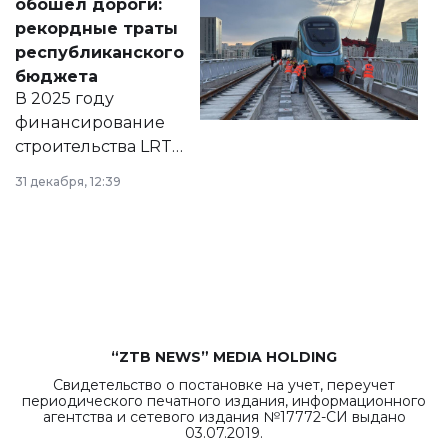
обошел дороги:
появился в базе
рекордные траты
нормативных
республиканского
правовых актов и
бюджета
на сайте маслихат
В 2025 году
города.
финансирование
строительства LRT
в Астане из
31 декабря, 12:39
республиканского
бюджета достигло
рекордных
объемов.
“ZTB NEWS” MEDIA HOLDING
Свидетельство о постановке на учет, переучет
периодического печатного издания, информационного
агентства и сетевого издания №17772-СИ выдано
03.07.2019.