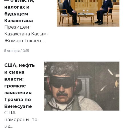
— о власти,
налогах и
будущем
Казахстана
Президент
Казахстана Касым-
Жомарт Токаев
прокомментировал
5 января, 10:15
сразу несколько
актуальных тем —
США, нефть
от слухов о
и смена
политических
власти:
реформах до
громкие
вопросов армии,
заявления
экономики и
Трампа по
личного здоровья.
Венесуэле
США
намерены, по
их