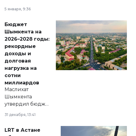
утверждению,
5 января, 9:36
принести
свободу
Бюджет
народу
Шымкента на
Венесуэлы.
2026–2028 годы:
рекордные
доходы и
долговая
нагрузка на
сотни
миллиардов
Маслихат
Шымкента
утвердил бюджет
города на 2026–
31 декабря, 13:41
2028 годы.
Соответствующий
LRT в Астане
документ