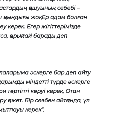
астардың қашуының себебі –
 қиындығы жоқ. Ер адам болған
у керек. Егер жігіттерімізде
а, қорықпай барады деп
алаларыма әскерге бар деп айту
дарымды міндетті түрде әскерге
и тәртіпті көруі керек, Отан
қажет. Бір сөзбен айтқанда, ұл
 ұмытпауы керек".