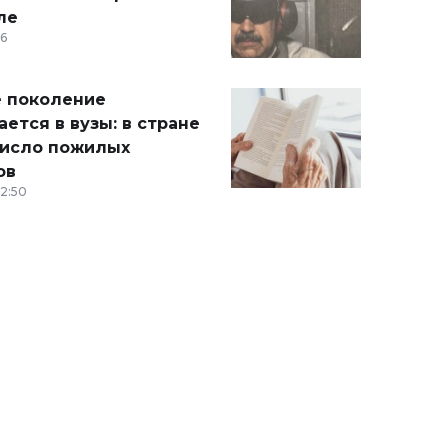
ле
36
 поколение
ется в вузы: в стране
число пожилых
ов
12:50