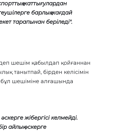
 спорттық жаттығулардан
теушілерге барлық жағдай
екет тарапынан беріледі".
н деп шешім қабылдап қойғаннан
ылық танытпай, бірден келісімін
ң бұл шешіміне алғашында
скерге жібергісі келмейді.
 бір айлық әскерге