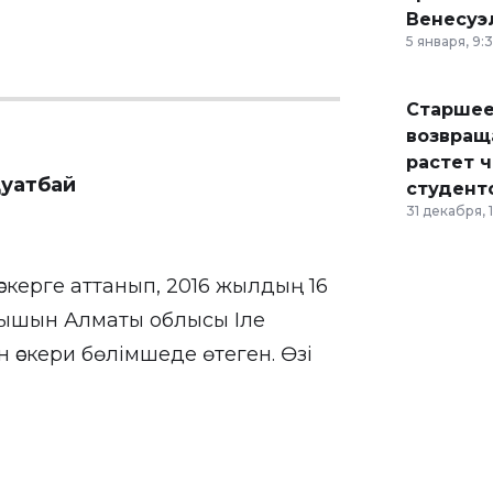
Венесуэ
5 января, 9:
Старшее
возвраща
растет 
Қуатбай
студент
31 декабря, 
скерге аттанып, 2016 жылдың 16
рышын Алматы облысы Іле
әскери бөлімшеде өтеген. Өзі