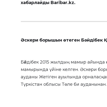
хабарлайды
Baribar.kz
.
Әскери борышын өтеген Бәйдібек 
Бәйдібек 2015 жылдың мамыр айында ә
мамырында үйіне келген. Әскери бо
ауданы Жетіген ауылында орналасқан 
Түркістан облысы Төле би ауданынан.