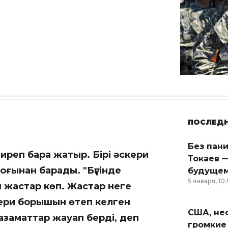
ПОСЛЕД
Без пан
иреп бара жатыр. Бірі әскери
Токаев —
оғынан барады. "Бүгінде
будущем
5 января, 10:
н жастар көп. Жастар неге
ери борышын өтеп келген
США, неф
заматтар жауап берді, деп
громкие