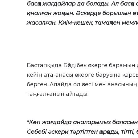
басқа жағдайлар да болады. Ал басқа
қиналған жоқпын. Әскерде борышын ө
жасалған. Киім-кешек, тамақпен мемл
Бастапқыда Бәйдібек әскерге барамы
кейін ата-анасы әскерге баруына қарс
берген. Алайда ол әкесі мен анасыны
таңғалғанын айтады.
"Көп жағдайда аналарымыз баласын ә
Себебі әскери тәртіптен қорқады, тіпті,