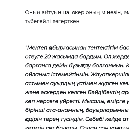
Оның айтуынша, әскер оның мінезін, ө
түбегейлі өзгерткен.
"Мектеп қабырғасынан тентектігім 
өтеуге 20 жасымда бардым. Ол жерде
барғанға дейін бұзықтау болғанмын. Ке
ойланып істемейтінмін. Жауапкершілік
астымен ауырдың үстімен жүрген кезі
және әскерден келген Бәйдібектің ар
көп нәрсеге үйретті. Мысалы, өмірге
бірінші ата-анамның, бауырларымны
қадірін терең түсіндім. Себебі кейде 
кететін сәт болады. Содан соң уақыттың