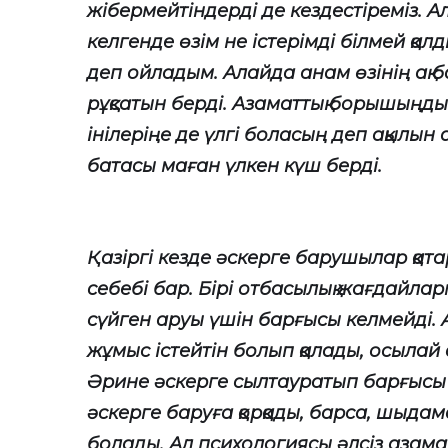
жібермейтіндерді де кездестіреміз. 
келгенде өзім не істерімді білмей қа
деп ойладым. Алайда анам өзінің ақ 
рұқсатын берді. Азаматтық борышыңды
інілеріңе де үлгі боласың деп ақылын 
батасы маған үлкен күш берді.
Қазіргі кезде әскерге барушылар қат
себебі бар. Бірі отбасылық жағдайлар
сүйген аруы үшін барғысы келмейді. 
жұмыс істейтін болып қалады, осылай
Әрине әскерге сылтауратып барғысы 
әскерге баруға қорқады, барса, шыда
болады. Ал психологиясы әлсіз азамат