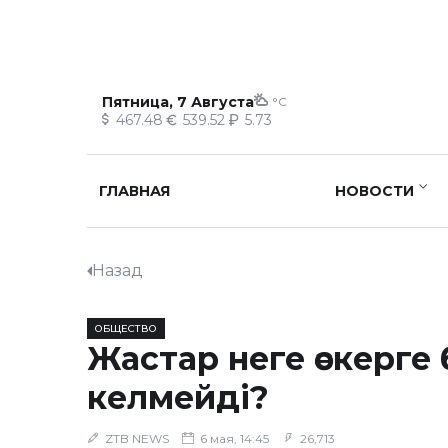
Пятница, 7 Августа
°C
467.48
539.52
5.73
ГЛАВНАЯ
НОВОСТИ
Назад
ОБЩЕСТВО
Жастар неге әскерге
келмейді?
ZTB NEWS
6 мая, 14:45
26,713