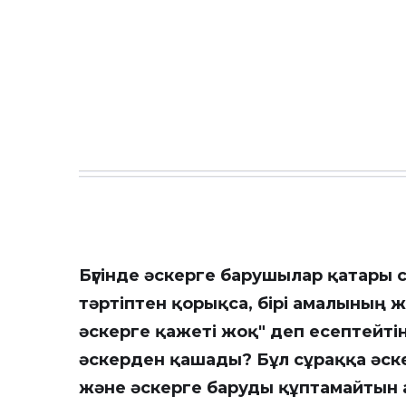
Бүгінде әскерге барушылар қатары с
тәртіптен қорықса, бірі амалының ж
әскерге қажеті жоқ" деп есептейті
әскерден қашады? Бұл сұраққа әск
және әскерге баруды құптамайтын а