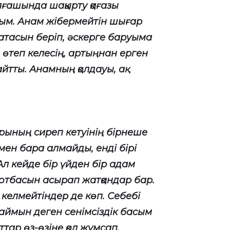
Алғашында шақырту қағазы
лдым. Анам жібермейтін шығар
батасын беріп, әскерге баруыма
 өтеп келесің, артыңнан ерген
айтты. Анамның қолдауы, ақ
арының сиреп кетуінің бірнеше
мен бара алмайды, енді бірі
Ал кейде бір үйден бір адам
 отбасын асырап жатқандар бар.
келмейтіндер де көп. Себебі
маймын деген сенімсіздік басым
тар өз-өзіне қол жұмсап,