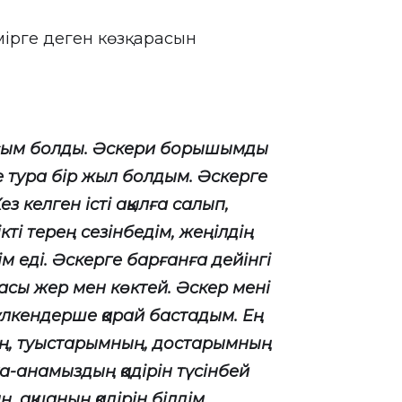
мірге деген көзқарасын
басым болды. Әскери борышымды
 тура бір жыл болдым. Әскерге
з келген істі ақылға салып,
ті терең сезінбедім, жеңілдің
м еді. Әскерге барғанға дейінгі
асы жер мен көктей. Әскер мені
 үлкендерше қарай бастадым. Ең
ң, туыстарымның, достарымның
ата-анамыздың қадірін түсінбей
, ақшаның қадірін білдім.