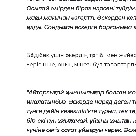
Осылай өмірден біраз нәрсені түйдім. 
жақсы жағынан өзгертті. Әскерден кел
қалды. Сондықтан әскерге барғаныма қа
Бәйдібек үшін әскердің тәртібі мен жүй
Керісінше, оның мінезі бұл талаптард
"Айтарлықтай қиыншылықтар болған жоқ
қиналатынбыз. Әскерде наряд деген тәу
түнге дейін кезекшілікте тұрып, тек төр
бір-екі күн ұйықтамай, ұйқыны ұмытқан
күніне сегіз сағат ұйықтауы керек. Әс