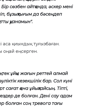
Бір сөзбен айтқанда, әскер мені
іп, бұзықтығым да бәсеңдеп
тты қуанамын".
есі аса қиындық туғызбаған.
ы оңай еңсерген.
, тек ұйқы жағын реттей алмай
ліктік кезекшілік бар. Сол күні
т сағат қана ұйықтайсың. Тіпті,
 кездер де болған. Дені сау адам
кер болған соң тревога тағы