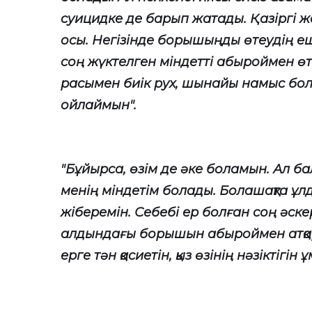
суицидке де барып жатады. Қазіргі ж
осы. Негізінде борышыңды өтеудің еш
соң жүктелген міндетті абыроймен өте
расымен биік рух, шынайы намыс болс
ойлаймын".
"Бұйырса, өзім де әке боламын. Ал б
менің міндетім болады. Болашақта ұл
жіберемін. Себебі ер болған соң әскер
алдындағы борышын абыроймен атқару 
ерге тән қасиетін, қыз өзінің нәзіктігін