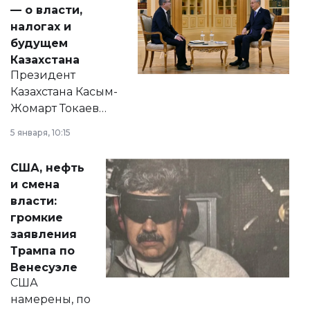
— о власти,
налогах и
будущем
Казахстана
Президент
Казахстана Касым-
Жомарт Токаев
прокомментировал
5 января, 10:15
сразу несколько
актуальных тем —
США, нефть
от слухов о
и смена
политических
власти:
реформах до
громкие
вопросов армии,
заявления
экономики и
Трампа по
личного здоровья.
Венесуэле
США
намерены, по