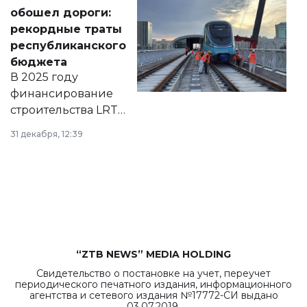
документ
обошел дороги:
появился в базе
рекордные траты
нормативных
республиканского
правовых актов и
бюджета
на сайте маслихат
В 2025 году
города.
финансирование
строительства LRT
в Астане из
31 декабря, 12:39
республиканского
бюджета достигло
рекордных
объемов.
“ZTB NEWS” MEDIA HOLDING
Свидетельство о постановке на учет, переучет
периодического печатного издания, информационного
агентства и сетевого издания №17772-СИ выдано
03.07.2019.