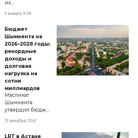
их
утверждению,
5 января, 9:36
принести
свободу
Бюджет
народу
Шымкента на
Венесуэлы.
2026–2028 годы:
рекордные
доходы и
долговая
нагрузка на
сотни
миллиардов
Маслихат
Шымкента
утвердил бюджет
города на 2026–
31 декабря, 13:41
2028 годы.
Соответствующий
LRT в Астане