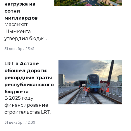
нагрузка на
сотни
миллиардов
Маслихат
Шымкента
утвердил бюджет
города на 2026–
31 декабря, 13:41
2028 годы.
Соответствующий
LRT в Астане
документ
обошел дороги:
появился в базе
рекордные траты
нормативных
республиканского
правовых актов и
бюджета
на сайте маслихат
В 2025 году
города.
финансирование
строительства LRT
в Астане из
31 декабря, 12:39
республиканского