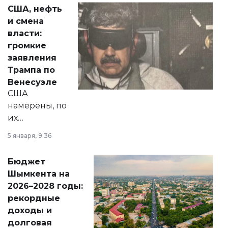
актуальных тем —
США, нефть
от слухов о
и смена
политических
власти:
реформах до
громкие
вопросов армии,
заявления
экономики и
Трампа по
личного здоровья.
Венесуэле
США
намерены, по
их
утверждению,
5 января, 9:36
принести
свободу
Бюджет
народу
Шымкента на
Венесуэлы.
2026–2028 годы:
рекордные
доходы и
долговая