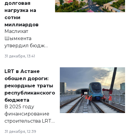
долговая
нагрузка на
сотни
миллиардов
Маслихат
Шымкента
утвердил бюджет
города на 2026–
31 декабря, 13:41
2028 годы.
Соответствующий
LRT в Астане
документ
обошел дороги:
появился в базе
рекордные траты
нормативных
республиканского
правовых актов и
бюджета
на сайте маслихат
В 2025 году
города.
финансирование
строительства LRT
в Астане из
31 декабря, 12:39