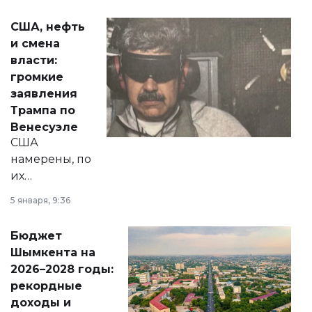
сразу несколько
актуальных тем —
США, нефть
от слухов о
и смена
политических
власти:
реформах до
громкие
вопросов армии,
заявления
экономики и
Трампа по
личного здоровья.
Венесуэле
США
намерены, по
их
утверждению,
5 января, 9:36
принести
свободу
Бюджет
народу
Шымкента на
Венесуэлы.
2026–2028 годы:
рекордные
доходы и