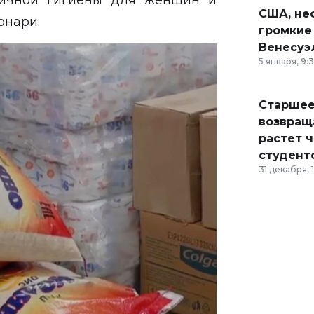
личной гигиены для женщин и
США, неф
онари.
громкие
Венесуэ
5 января, 9:
Старшее
возвраща
растет 
студент
31 декабря, 