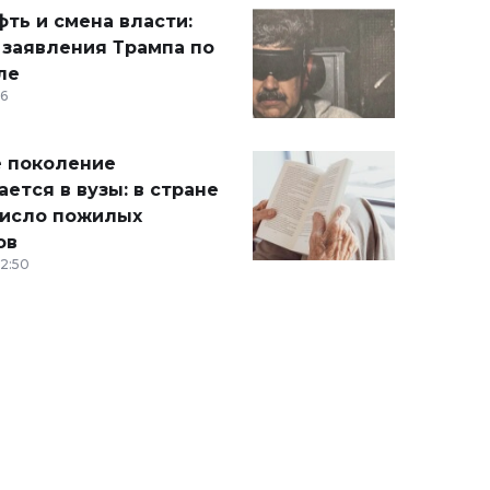
ть и смена власти:
 заявления Трампа по
ле
36
 поколение
ется в вузы: в стране
число пожилых
ов
12:50