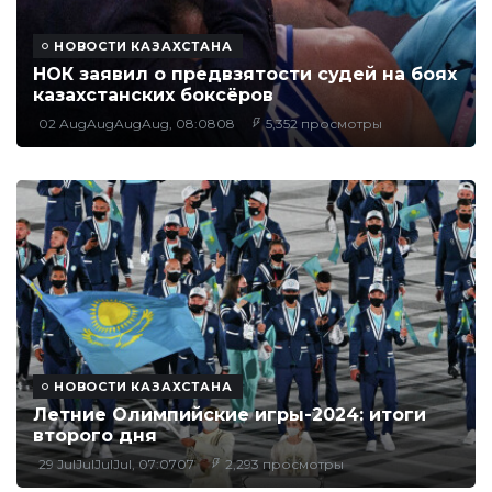
НОВОСТИ КАЗАХСТАНА
НОК заявил о предвзятости судей на боях
казахстанских боксёров
02 AugAugAugAug, 08:0808
5,352 просмотры
НОВОСТИ КАЗАХСТАНА
Летние Олимпийские игры-2024: итоги
второго дня
29 JulJulJulJul, 07:0707
2,293 просмотры