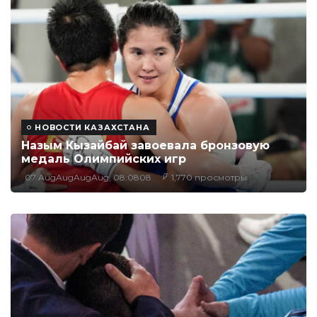
НОВОСТИ КАЗАХСТАНА
Назым Кызайбай завоевала бронзовую
медаль Олимпийских игр
07 AugAugAugAug, 08:0808
1,770 просмотры