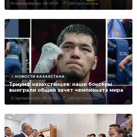
16 SepSepSepSep, 08:0909
1,565 просмотры
НОВОСТИ КАЗАХСТАНА
Триумф казахстанцев: наши боксеры
выиграли общий зачет чемпионата мира
15 SepSepSepSep, 08:0909
1,451 просмотры