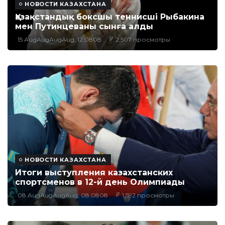
НОВОСТИ КАЗАХСТАНА
Қазақстандық боксшы теннисші Рыбакина
мен Путинцеваны сынға алды
15 AugAugAugAug, 12:0808
2,507 просмотры
НОВОСТИ КАЗАХСТАНА
Итоги выступления казахстанских
спортсменов в 12-й день Олимпиады
08 AugAugAugAug, 08:0808
1,592 просмотры