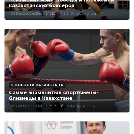
казахстанских боксеров
06 DecDecDecDec, 16:1212
2,243 просмотры
НОВОСТИ КАЗАХСТАНА
Самые знаменитые спортсмены-
близнецы в Казахстане
07 OctOctOctOct, 13:1010
3,171 просмотры