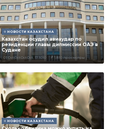
НОВОСТИ КАЗАХСТАНА
Казахстан осудил авиаудар по
резиденции главы дипмиссии ОАЭ в
Судане
01 OctOctOctOct, 17:1010
1,810 просмотры
НОВОСТИ КАЗАХСТАНА
Сколько бензина можно купить на