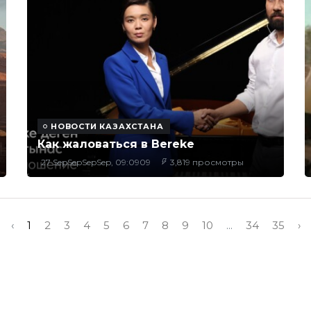
НОВОСТИ КАЗАХСТАНА
Как жаловаться в Bereke
27 SepSepSepSep, 09:0909
3,819 просмотры
‹
1
2
3
4
5
6
7
8
9
10
...
34
35
›