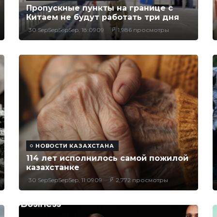
Пропускные пункты на границе с
Китаем не будут работать три дня
30 SepSepSepSep, 18:0909
1,986 просмотры
НОВОСТИ КАЗАХСТАНА
114 лет исполнилось самой пожилой
казахстанке
30 SepSepSepSep, 11:0909
2,772 просмотры