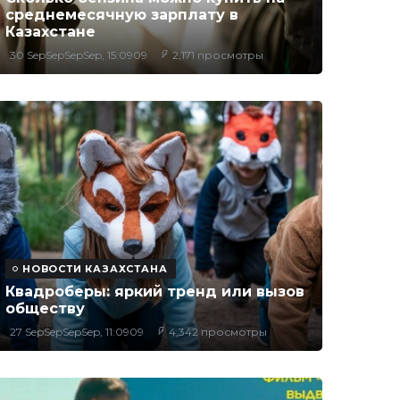
среднемесячную зарплату в
Казахстане
30 SepSepSepSep, 15:0909
2,171 просмотры
НОВОСТИ КАЗАХСТАНА
Квадроберы: яркий тренд или вызов
обществу
27 SepSepSepSep, 11:0909
4,342 просмотры