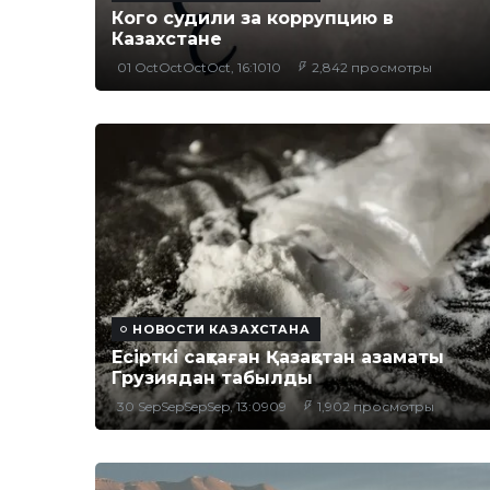
Кого судили за коррупцию в
Казахстане
01 OctOctOctOct, 16:1010
2,842 просмотры
НОВОСТИ КАЗАХСТАНА
Есірткі сақтаған Қазақстан азаматы
Грузиядан табылды
30 SepSepSepSep, 13:0909
1,902 просмотры