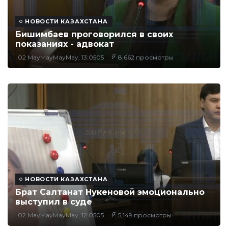
НОВОСТИ КАЗАХСТАНА
Бишимбаев проговорился в своих
показаниях - адвокат
02 MayMayMayMay, 13:0505
8,662 просмотры
НОВОСТИ КАЗАХСТАНА
Брат Салтанат Нукеновой эмоционально
выступил в суде
02 MayMayMayMay, 12:0505
5,149 просмотры