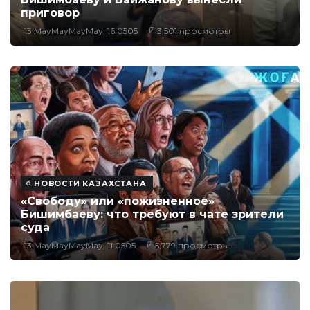
приговор
13 MayMayMayMay, 16:0505
3,501 просмотры
НОВОСТИ КАЗАХСТАНА
«Свободу» или «пожизненное»
Бишимбаеву: что требуют в чате зрители
суда
13 MayMayMayMay, 11:0505
5,779 просмотры