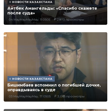
НОВОСТИ КАЗАХСТАНА
Айтбек Амангельды: «Спасибо скажете
после суда»
04 MayMayMayMay, 11:0505
2,873 просмотры
НОВОСТИ КАЗАХСТАНА
Бишимбаев вспомнил о погибшей дочке,
оправдываясь в суде
03 MayMayMayMay, 17:0505
3,065 просмотры