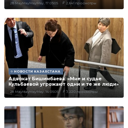
28 MayMayMayMay, 17:0505
2,641 просмотры
НОВОСТИ КАЗАХСТАНА
Адвокат Бишимбаева: «Мне и судье
Кульбаевой угрожают одни и те же люди»
28 MayMayMayMay, 14:0505
3,220 просмотры