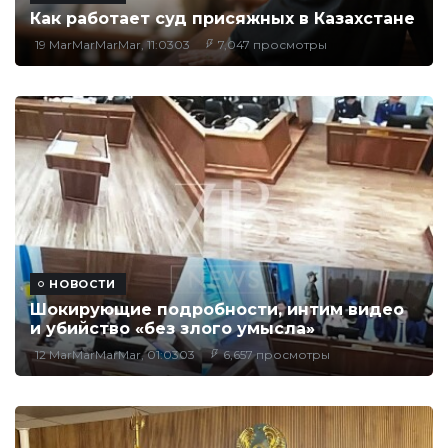
Как работает суд присяжных в Казахстане
19 MarMarMarMar, 11:0303
7,047 просмотры
НОВОСТИ
Шокирующие подробности, интим видео
и убийство «без злого умысла»
12 MarMarMarMar, 01:0303
6,657 просмотры