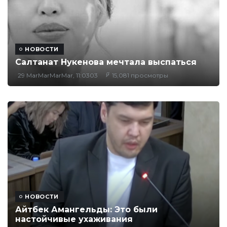
НОВОСТИ
Салтанат Нукенова мечтала выспаться
29 MarMarMarMar, 11:0303
15,081 просмотры
НОВОСТИ
Айтбек Амангельды: Это были
настойчивые ухаживания