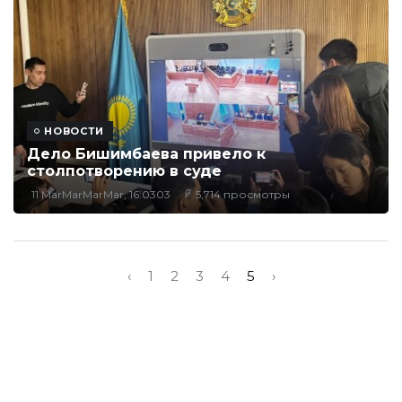
НОВОСТИ
Дело Бишимбаева привело к
столпотворению в суде
11 MarMarMarMar, 16:0303
5,714 просмотры
‹
1
2
3
4
5
›