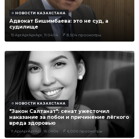
НОВОСТИ КАЗАХСТАНА
Адвокат Бишимбаева: это не суд, а
судилище
15 AprAprAprApr, 11:0404
8,504 просмотры
НОВОСТИ КАЗАХСТАНА
"Закон Салтанат": сенат ужесточил
наказание за побои и причинение лёгкого
вреда здоровью
11 AprAprAprApr, 16:0404
6,000 просмотры