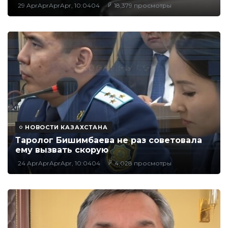
29 AprAprAprApr, 10:0404
18,379 просмотры
НОВОСТИ КАЗАХСТАНА
Таролог Бишимбаева не раз советовала
ему вызвать скорую
24 AprAprAprApr, 10:0404
4,028 просмотры