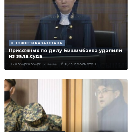
НОВОСТИ КАЗАХСТАНА
Присяжных по делу Бишимбаева удалили
из зала суда
18 AprAprAprApr, 12:0404
11,219 просмотры