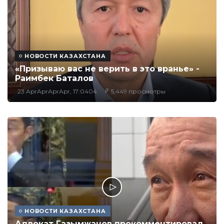
НОВОСТИ КАЗАХСТАНА
«Призываю вас не верить в это вранье» -
Раимбек Баталов
23 AprAprAprApr, 17:0404
5,449 просмотры
НОВОСТИ КАЗАХСТАНА
Адвокат Газымжанов прокомментировал