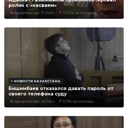
ролик с «насваем»
18 AprAprAprApr, 17:0404
10,724 просмотры
НОВОСТИ КАЗАХСТАНА
Бишимбаев отказался давать пароль от
своего телефона суду
18 AprAprAprApr, 16:0404
3,739 просмотры