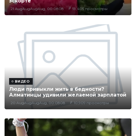
эскорте
21 AugAugAugAug, 00:0808
59,405 просмотры
ВИДЕО
Люди привыкли жить в бедности?
Алматинцы удивили желаемой зарплатой
20 AugAugAugAug, 00:0808
10,909 просмотры