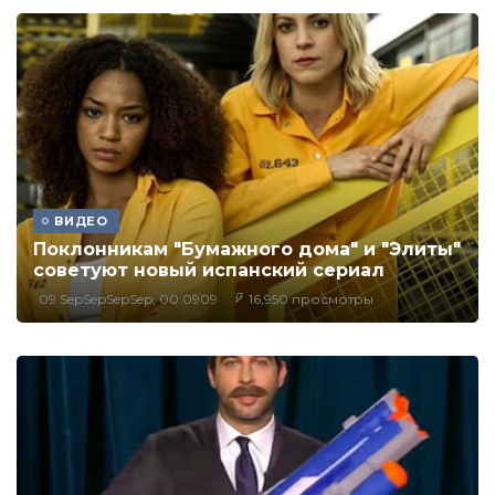
ВИДЕО
Поклонникам "Бумажного дома" и "Элиты"
советуют новый испанский сериал
09 SepSepSepSep, 00:0909
16,950 просмотры