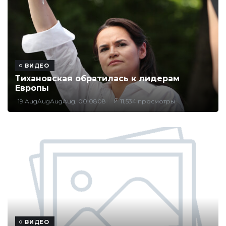
ВИДЕО
Тихановская обратилась к лидерам
Европы
19 AugAugAugAug, 00:0808
11,534 просмотры
ВИДЕО