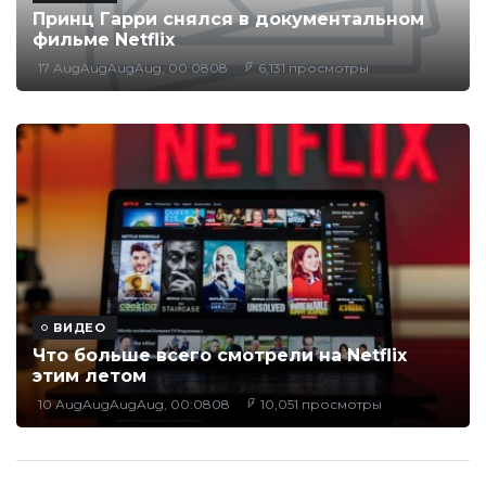
Принц Гарри снялся в документальном
фильме Netflix
17 AugAugAugAug, 00:0808
6,131 просмотры
ВИДЕО
Что больше всего смотрели на Netflix
этим летом
10 AugAugAugAug, 00:0808
10,051 просмотры