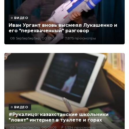
ВИДЕО
Иван Ургант вновь высмеял Лукашенко и
его "перехваченный" разговор
08 SepSepSepSep, 00:0909
7,875 просмотры
ВИДЕО
#Рукалицо: казахстанские школьники
"ловят" интернет в туалете и горах
03 SepSepSepSep, 00:0909
5,534 просмотры