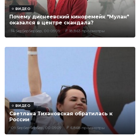
ВИДЕО
Почему диснеевский киноремейк "Мулан"
оказался в центре скандала?
14 SepSepSepSep, 00:0909
18,863 просмотры
ВИДЕО
Светлана Тихановская обратилась к
России
09 SepSepSepSep, 00:0909
6,868 просмотры