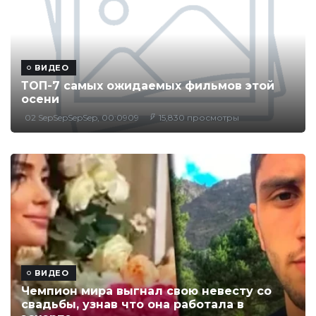
ВИДЕО
ТОП-7 самых ожидаемых фильмов этой
осени
02 SepSepSepSep, 00:0909
15,830 просмотры
ВИДЕО
Чемпион мира выгнал свою невесту со
свадьбы, узнав что она работала в