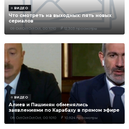
ВИДЕО
Что смотреть на выходных: пять новых
сериалов
09 OctOctOctOct, 00:1010
12,303 просмотры
ВИДЕО
Алиев и Пашинян обменялись
заявлениями по Карабаху в прямом эфире
08 OctOctOctOct, 00:1010
10,924 просмотры