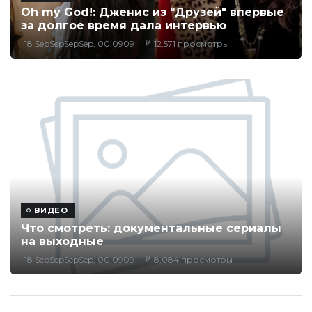
Oh my God!: Дженис из "Друзей" впервые
за долгое время дала интервью
18 SepSepSepSep, 00:0909
12,571 просмотры
ВИДЕО
Что смотреть: документальные сериалы
на выходные
18 SepSepSepSep, 00:0909
8,084 просмотры