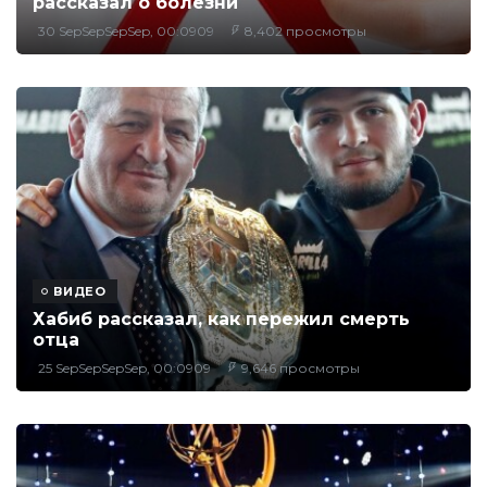
рассказал о болезни
30 SepSepSepSep, 00:0909
8,402 просмотры
ВИДЕО
Хабиб рассказал, как пережил смерть
отца
25 SepSepSepSep, 00:0909
9,646 просмотры