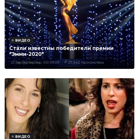
ВИДЕО
Стали известны победители премии
"Эмми-2020"
21 SepSepSepSep, 00:0909
27,342 просмотры
ВИДЕО