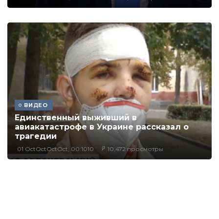
ВИДЕО
Единственный выживший в
авиакатастрофе в Украине рассказал о
трагедии
01 OctOctOctOct, 00:1010
10,472 просмотры