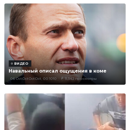
ВИДЕО
Навальный описал ощущения в коме
06 OctOctOctOct, 00:1010
11,342 просмотры