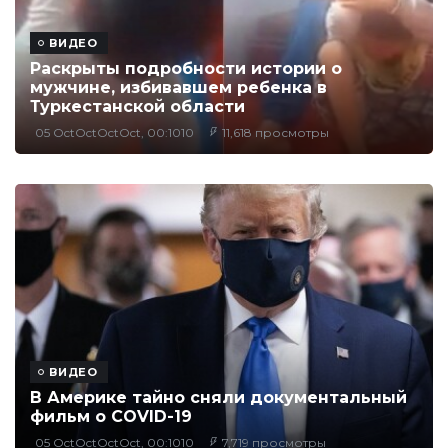
ВИДЕО
Раскрыты подробности истории о
мужчине, избивавшем ребенка в
Туркестанской области
05 OctOctOctOct, 00:1010
11,618 просмотры
ВИДЕО
В Америке тайно сняли документальный
фильм о COVID-19
05 OctOctOctOct, 00:1010
7,719 просмотры