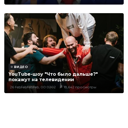
ВИДЕО
YouTube-шоу "Что было дальше?"
покажут на телевидении
26 FebFebFebFeb, 00:0202
18,642 просмотры