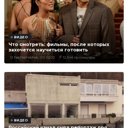
ВИДЕО
Что смотреть: фильмы, после которых
захочется научиться готовить
12 FebFebFebFeb, 00:0202
12,346 просмотры
ВИДЕО
Российский канал снял репортаж про