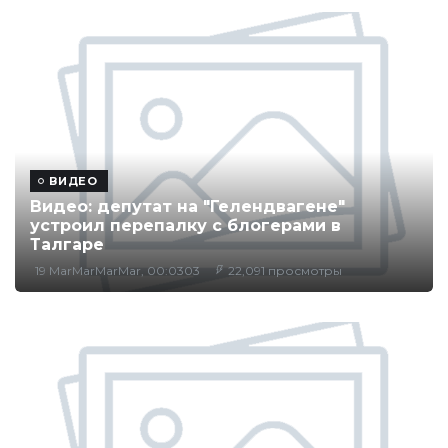
ВИДЕО
Видео: депутат на "Гелендвагене"
устроил перепалку с блогерами в
Талгаре
19 MarMarMarMar, 00:0303
22,091 просмотры