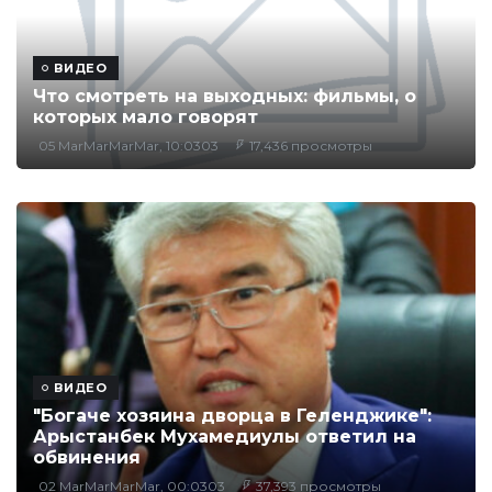
ВИДЕО
Что смотреть на выходных: фильмы, о
которых мало говорят
05 MarMarMarMar, 10:0303
17,436 просмотры
ВИДЕО
"Богаче хозяина дворца в Геленджике":
Арыстанбек Мухамедиулы ответил на
обвинения
02 MarMarMarMar, 00:0303
37,393 просмотры