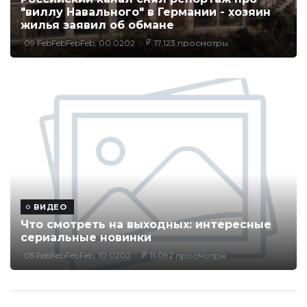
"виллу Навального" в Германии - хозяин
жилья заявил об обмане
09 FebFebFebFeb, 00:0202
17,123 просмотры
ВИДЕО
Что смотреть на выходных: интересные
сериальные новинки
05 FebFebFebFeb, 10:0202
11,092 просмотры