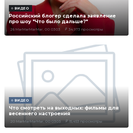
ВИДЕО
Российский блогер сделала заявление
про шоу "Что было дальше?"
26 MarMarMarMar, 00:0303
34,973 просмотры
ВИДЕО
Что смотреть на выходных: фильмы для
весеннего настроения
20 MarMarMarMar, 00:0303
15,453 просмотры