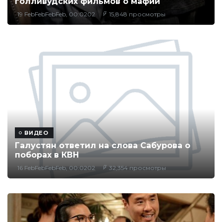
голливудских фильмов о мафии
19 FebFebFebFeb, 00:0202
15,848 просмотры
ВИДЕО
Галустян ответил на слова Сабурова о
поборах в КВН
16 FebFebFebFeb, 00:0202
32,354 просмотры