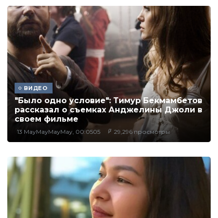
ВИДЕО
"Было одно условие": Тимур Бекмамбетов
рассказал о съемках Анджелины Джоли в
своем фильме
13 MayMayMayMay, 00:0505
29,296 просмотры