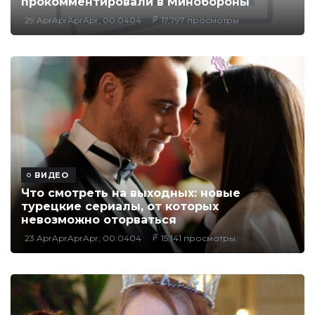
прокомментировали в Минобороны
29 AprAprAprApr, 00:0404
17,797 просмотры
ВИДЕО
Что смотреть на выходных: новые
турецкие сериалы, от которых
невозможно оторваться
23 AprAprAprApr, 00:0404
15,141 просмотры