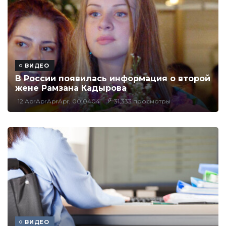
ВИДЕО
В России появилась информация о второй
жене Рамзана Кадырова
12 AprAprAprApr, 00:0404
31,333 просмотры
ВИДЕО