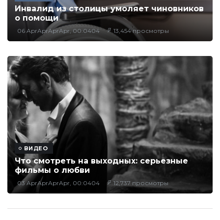
Инвалид из столицы умоляет чиновников
о помощи
06 AprAprAprApr, 00:0404
13,454 просмотры
ВИДЕО
Что смотреть на выходных: серьезные
фильмы о любви
03 AprAprAprApr, 00:0404
12,737 просмотры