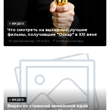
ВИДЕО
Что смотреть на выходных: лучшие
фильмы, получившие "Оскар" в XXI веке
30 AprAprAprApr, 09:0404
14,553 просмотры
ВИДЕО
Видео со странной армейской едой