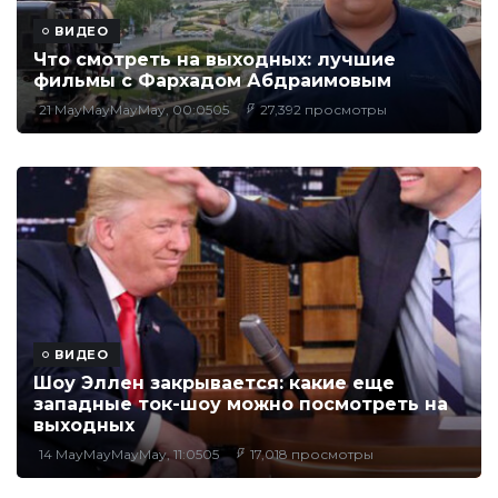
ВИДЕО
Что смотреть на выходных: лучшие
фильмы с Фархадом Абдраимовым
21 MayMayMayMay, 00:0505
27,392 просмотры
ВИДЕО
Шоу Эллен закрывается: какие еще
западные ток-шоу можно посмотреть на
выходных
14 MayMayMayMay, 11:0505
17,018 просмотры