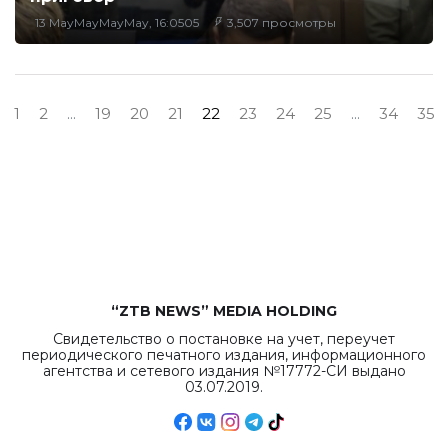
13 MayMayMayMay, 16:0505
3,507 просмотры
1
2
...
19
20
21
22
23
24
25
...
34
35
“ZTB NEWS” MEDIA HOLDING
Свидетельство о постановке на учет, переучет
периодического печатного издания, информационного
агентства и сетевого издания №17772-СИ выдано
03.07.2019.