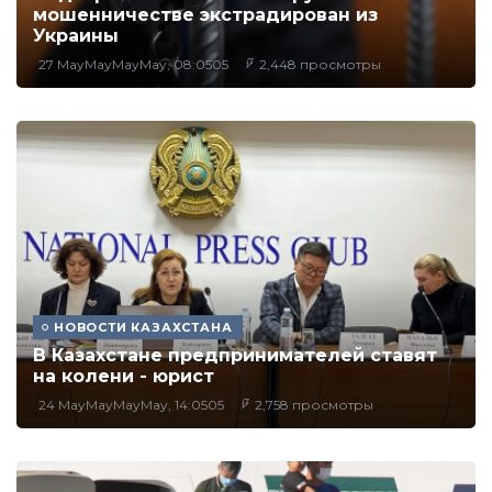
мошенничестве экстрадирован из
Украины
27 MayMayMayMay, 08:0505
2,448 просмотры
НОВОСТИ КАЗАХСТАНА
В Казахстане предпринимателей ставят
на колени - юрист
24 MayMayMayMay, 14:0505
2,758 просмотры