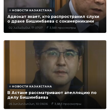
НОВОСТИ КАЗАХСТАНА
Адвокат знает, кто распространил слухи
о драке Бишимбаева с сокамерниками
02 JulJulJulJul, 17:0707
3,569 просмотры
НОВОСТИ КАЗАХСТАНА
В Астане рассматривают апелляцию по
делу Бишимбаева
26 JunJunJunJun, 10:0606
3,683 просмотры