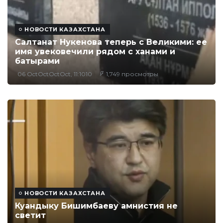
НОВОСТИ КАЗАХСТАНА
Салтанат Нукенова теперь с Великими: ее
имя увековечили рядом с ханами и
батырами
06 OctOctOctOct, 11:1010
1,749 просмотры
НОВОСТИ КАЗАХСТАНА
Куандыку Бишимбаеву амнистия не
светит