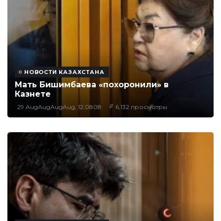
НОВОСТИ КАЗАХСТАНА
Мать Бишимбаева «похоронили» в
Казнете
29 AugAugAugAug, 12:0808
6,132 просмотры