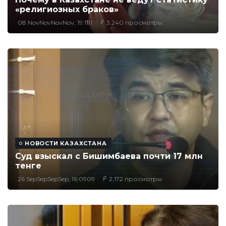
«религиозных браков»
08 NovNovNovNov, 19:1111
3,240 просмотры
НОВОСТИ КАЗАХСТАНА
Суд взыскал с Бишимбаева почти 17 млн
тенге
26 SepSepSepSep, 16:0909
2,172 просмотры