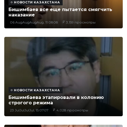
НОВОСТИ КАЗАХСТАНА
Бишимбаев все еще пытается смягчить
наказание
06 AugAugAugAug, 11:0808
3,159 просмотры
НОВОСТИ КАЗАХСТАНА
Бишимбаева этапировали в колонию
строгого режима
23 JulJulJulJul, 15:0707
4,028 просмотры