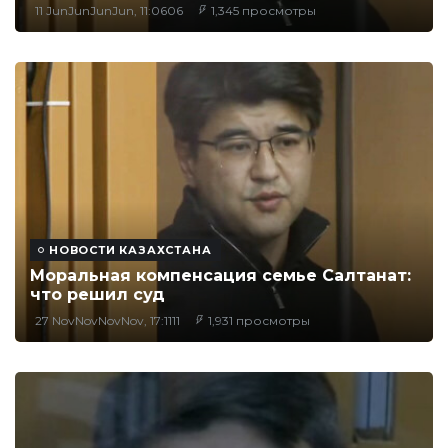
11 JunJunJunJun, 11:0606
1,345 просмотры
НОВОСТИ КАЗАХСТАНА
Моральная компенсация семье Салтанат:
что решил суд
27 NovNovNovNov, 17:1111
1,931 просмотры