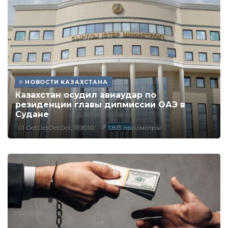
НОВОСТИ КАЗАХСТАНА
Казахстан осудил авиаудар по
резиденции главы дипмиссии ОАЭ в
Судане
01 OctOctOctOct, 17:1010
1,813 просмотры