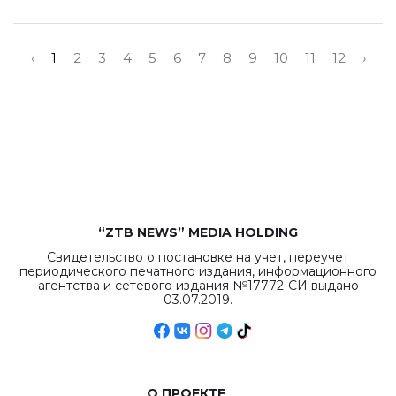
‹
1
2
3
4
5
6
7
8
9
10
11
12
›
“ZTB NEWS” MEDIA HOLDING
Свидетельство о постановке на учет, переучет
периодического печатного издания, информационного
агентства и сетевого издания №17772-СИ выдано
03.07.2019.
О ПРОЕКТЕ