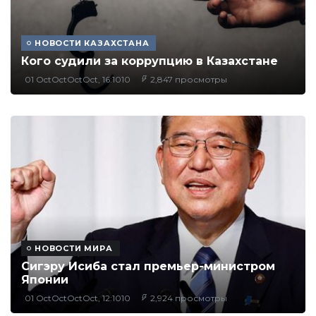
НОВОСТИ КАЗАХСТАНА
Кого судили за коррупцию в Казахстане
01 OctOctOctOct, 16:1010
2,847 просмотры
НОВОСТИ МИРА
Сигэру Исиба стал премьер-министром
Японии
01 OctOctOctOct, 12:1010
2,924 просмотры