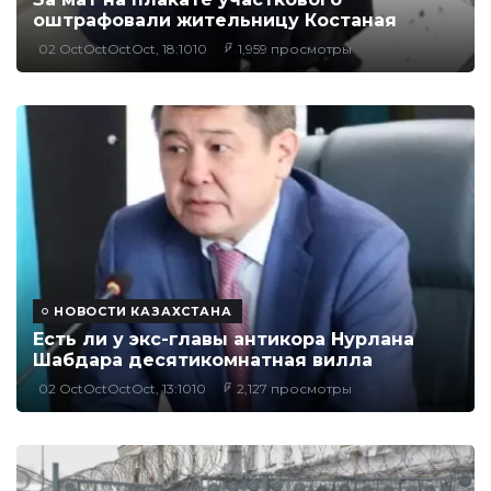
оштрафовали жительницу Костаная
02 OctOctOctOct, 18:1010
1,959 просмотры
НОВОСТИ КАЗАХСТАНА
Есть ли у экс-главы антикора Нурлана
Шабдара десятикомнатная вилла
02 OctOctOctOct, 13:1010
2,127 просмотры