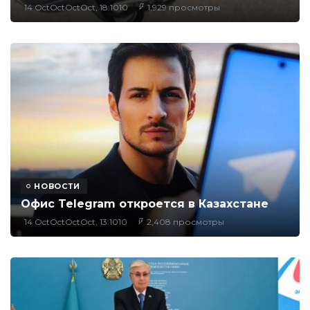
14 OctOctOctOct, 18:1010
1,929 просмотры
НОВОСТИ
Офис Telegram откроется в Казахстане
14 OctOctOctOct, 13:1010
2,408 просмотры