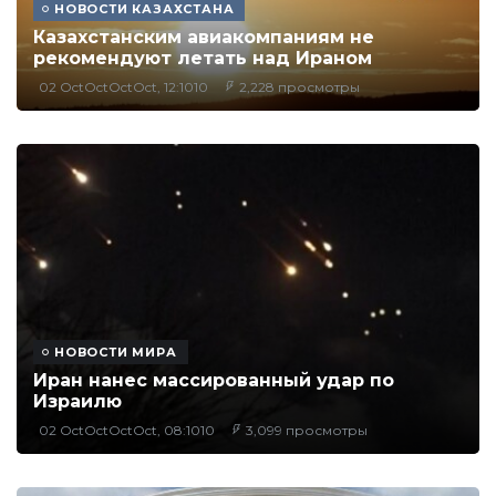
НОВОСТИ КАЗАХСТАНА
Казахстанским авиакомпаниям не
рекомендуют летать над Ираном
02 OctOctOctOct, 12:1010
2,228 просмотры
НОВОСТИ МИРА
Иран нанес массированный удар по
Израилю
02 OctOctOctOct, 08:1010
3,099 просмотры