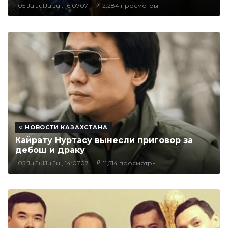
05 JulJulJulJul, 16:0707
2,284 просмотры
НОВОСТИ КАЗАХСТАНА
Кайрату Нуртасу вынесли приговор за
дебош и драку
05 JulJulJulJul, 14:0707
11,514 просмотры