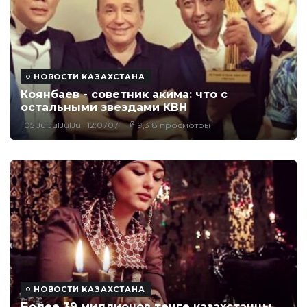
НОВОСТИ КАЗАХСТАНА
Коянбаев - советник акима: что с
остальными звездами КВН
05 JulJulJulJul, 12:0707
9,318 просмотры
НОВОСТИ КАЗАХСТАНА
Более 39 миллионов тенге казахстанцы