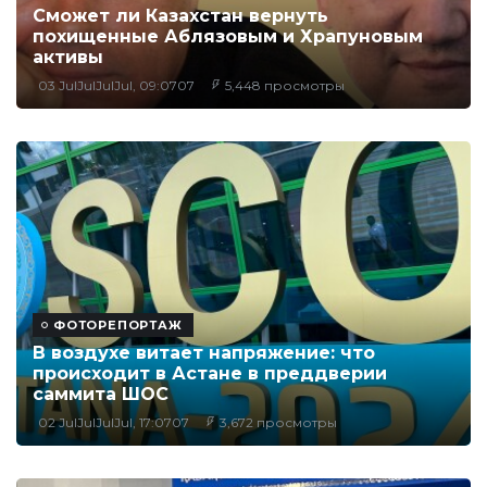
Сможет ли Казахстан вернуть
похищенные Аблязовым и Храпуновым
активы
03 JulJulJulJul, 09:0707
5,448 просмотры
ФОТОРЕПОРТАЖ
В воздухе витает напряжение: что
происходит в Астане в преддверии
саммита ШОС
02 JulJulJulJul, 17:0707
3,672 просмотры