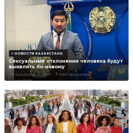
НОВОСТИ КАЗАХСТАНА
Сексуальные отклонения человека будут
выявлять по-новому
01 JulJulJulJul, 14:0707
3,921 просмотры