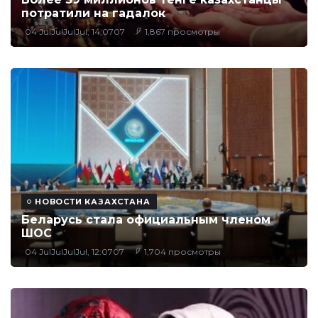
потратили на гадалок
04 JulJulJulJul, 14:0707
1,867 просмотры
НОВОСТИ КАЗАХСТАНА
Беларусь стала официальным членом
ШОС
04 JulJulJulJul, 12:0707
1,704 просмотры