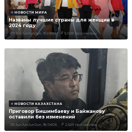
НОВОСТИ МИРА
Названы лучшие страны для женщин в
2024 году
27 JunJunJunJun, 15:0606
5,029 просмотры
НОВОСТИ КАЗАХСТАНА
Приговор Бишимбаеву и Байжанову
оставили без изменений
26 JunJunJunJun, 18:0606
2,629 просмотры