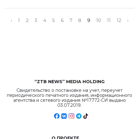
‹
1
2
3
4
5
6
7
8
9
10
11
12
›
“ZTB NEWS” MEDIA HOLDING
Свидетельство о постановке на учет, переучет
периодического печатного издания, информационного
агентства и сетевого издания №17772-СИ выдано
03.07.2019.
О ПРОЕКТЕ