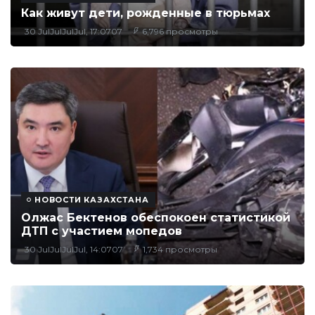
Как живут дети, рожденные в тюрьмах
30 JulJulJulJul, 17:0707
6,796 просмотры
НОВОСТИ КАЗАХСТАНА
Олжас Бектенов обеспокоен статистикой
ДТП с участием мопедов
30 JulJulJulJul, 14:0707
1,734 просмотры