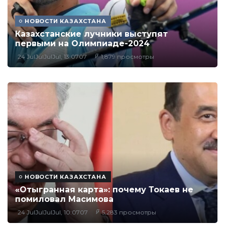
НОВОСТИ КАЗАХСТАНА
Казахстанские лучники выступят
первыми на Олимпиаде-2024
24 JulJulJulJul, 13:0707
1,879 просмотры
НОВОСТИ КАЗАХСТАНА
«Отыгранная карта»: почему Токаев не
помиловал Масимова
24 JulJulJulJul, 10:0707
5,283 просмотры