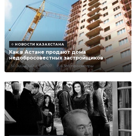
НОВОСТИ КАЗАХСТАНА
Как в Астане продают дома
недобросовестных застройщиков
30 JulJulJulJul, 11:0707
6,389 просмотры