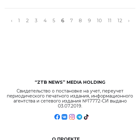
‹
1
2
3
4
5
6
7
8
9
10
11
12
›
“ZTB NEWS” MEDIA HOLDING
Свидетельство о постановке на учет, переучет
периодического печатного издания, информационного
агентства и сетевого издания №17772-СИ выдано
03.07.2019.
О ПРОЕКТЕ