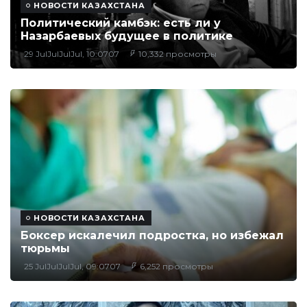
НОВОСТИ КАЗАХСТАНА
Политический камбэк: есть ли у
Назарбаевых будущее в политике
29 JulJulJulJul, 10:0707
10,332 просмотры
НОВОСТИ КАЗАХСТАНА
Боксер искалечил подростка, но избежал
тюрьмы
25 JulJulJulJul, 09:0707
6,252 просмотры