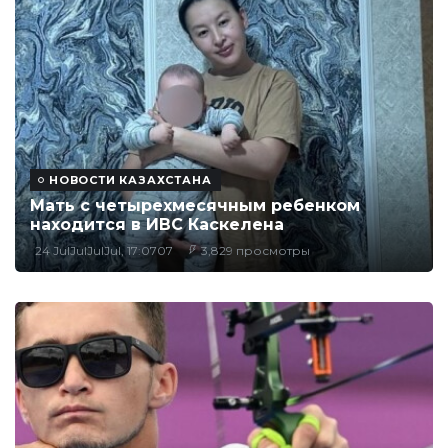
НОВОСТИ КАЗАХСТАНА
Мать с четырехмесячным ребенком
находится в ИВС Каскелена
24 JulJulJulJul, 17:0707
3,829 просмотры